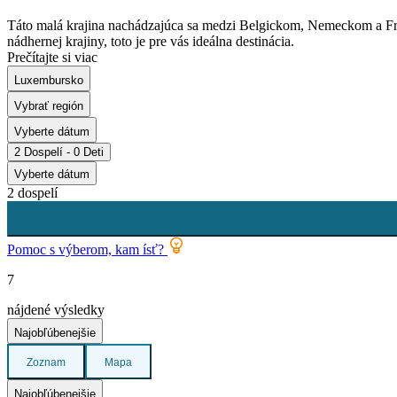
Táto malá krajina nachádzajúca sa medzi Belgickom, Nemeckom a Fr
nádhernej krajiny, toto je pre vás ideálna destinácia.
Prečítajte si viac
Luxembursko
Vybrať región
Vyberte dátum
2 Dospelí - 0 Deti
Vyberte dátum
2 dospelí
Pomoc s výberom, kam ísť?
7
nájdené výsledky
Najobľúbenejšie
Zoznam
Mapa
Najobľúbenejšie