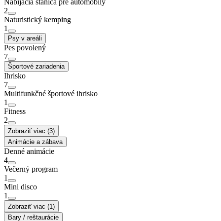
Nabíjacia stanica pre automobily
2
Naturistický kemping
1
Psy v areáli
Pes povolený
7
Športové zariadenia
Ihrisko
7
Multifunkčné športové ihrisko
1
Fitness
2
Zobraziť viac (3)
Animácie a zábava
Denné animácie
4
Večerný program
1
Mini disco
1
Zobraziť viac (1)
Bary / reštaurácie