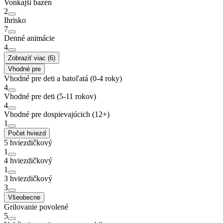
Vonkajší bazén
2
Ihrisko
7
Denné animácie
4
Zobraziť viac (6)
Vhodné pre
Vhodné pre deti a batoľatá (0-4 roky)
4
Vhodné pre deti (5-11 rokov)
4
Vhodné pre dospievajúcich (12+)
1
Počet hviezd
5 hviezdičkový
1
4 hviezdičkový
1
3 hviezdičkový
3
Všeobecne
Grilovanie povolené
5