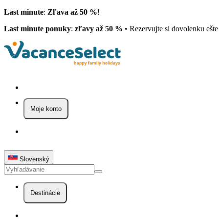
Last minute
:
Zľava až 50 %
!
Last minute ponuky
:
zľavy až 50 %
• Rezervujte si dovolenku ešt
Moje konto
Slovenský
Destinácie