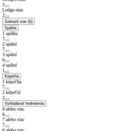
5
Lodge-stan
2
Zobraziť viac (5)
Spálňa
1 spálňa
7
2 spální
7
3 spální
6
4 spální
1
Kúpeľňa
1 kúpeľňa
7
2 kúpeľní
2
Vyhľadávať hodnotenia
8 alebo viac
6
7 alebo viac
7
6 alebo viac