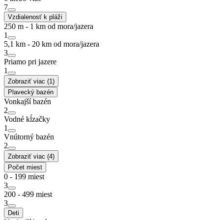
7
Vzdialenosť k pláži
250 m - 1 km od mora/jazera
1
5,1 km - 20 km od mora/jazera
3
Priamo pri jazere
1
Zobraziť viac (1)
Plavecký bazén
Vonkajší bazén
2
Vodné kĺzačky
1
Vnútorný bazén
2
Zobraziť viac (4)
Počet miest
0 - 199 miest
3
200 - 499 miest
3
Deti