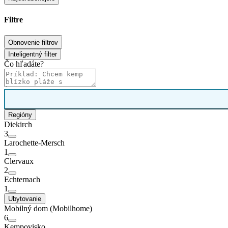
Filtre
Obnovenie filtrov
Inteligentný filter
Čo hľadáte?
Regióny
Diekirch
3
Larochette-Mersch
1
Clervaux
2
Echternach
1
Ubytovanie
Mobilný dom (Mobilhome)
6
Kempovisko