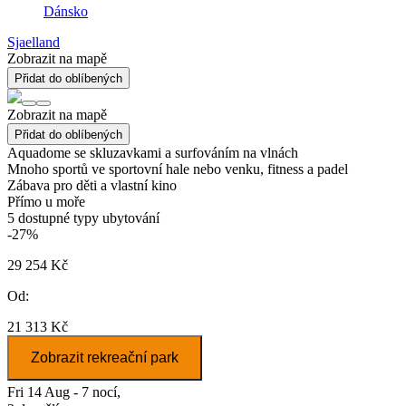
Dánsko
Sjaelland
Zobrazit na mapě
Přidat do oblíbených
Zobrazit na mapě
Přidat do oblíbených
Aquadome se skluzavkami a surfováním na vlnách
Mnoho sportů ve sportovní hale nebo venku, fitness a padel
Zábava pro děti a vlastní kino
Přímo u moře
5
dostupné typy ubytování
-27%
29 254 Kč
Od:
21 313 Kč
Zobrazit rekreační park
Fri 14 Aug - 7 nocí,