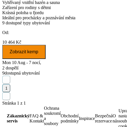
Vyhřívaný vnitřní bazén a sauna
Zařízení pro rodiny s dětmi
Krásná poloha u fjordu
Ideální pro procházky a poznávání města
9
dostupné typy ubytování
Od:
10 464 Kč
Zobrazit kemp
Mon 10 Aug - 7 nocí,
2 dospělí
9
dostupná ubytování
1
Stránka 1 z 1
Ochrana
Upra
soukromí
Zákaznický
FAQ &
Obchodní
Bezpečná
O
nast
a
Inspirace
servis
Kontakt
podmínky
rezervace
nás
soub
soubory
cook