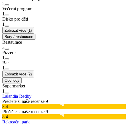
2
Večerní program
1
Disko pro děti
1
Zobrazit více (1)
Bary / restaurace
Restaurace
3
Pizzeria
1
Bar
1
Zobrazit více (2)
Obchody
Supermarket
1
Lalandia Rødby
Přečtěte si naše recenze 9
8.4
Přečtěte si naše recenze 9
8.4
Rekreační park