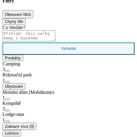
Filtry
Obnovení filtrů
Chytrý filtr
Co hledáte?
Vyhledat
Produkty
Camping
3
Rekreační park
1
Ubytování
Mobilní dům (Mobilhome)
1
Kempiště
3
Lodge-stan
1
Zobrazit více (3)
Ložnice