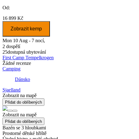
Od:
16 899 Kč
Zobrazit kemp
Mon 10 Aug - 7 nocí,
2 dospělí
25
dostupná ubytování
First Camp Tempelkrogen
Žádné recenze
Camping
Dánsko
Sjaelland
Zobrazit na mapě
Přidat do oblíbených
Zobrazit na mapě
Přidat do oblíbených
Bazén se 3 hloubkami
Prostorné dětské hřiště
Útulné bistro a malý obchod