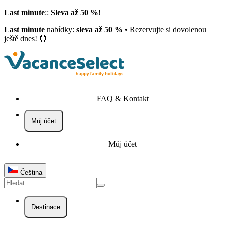
Last minute
::
Sleva až 50 %
!
Last minute
nabídky:
sleva až 50 %
• Rezervujte si dovolenou
ještě dnes! ⏰
FAQ & Kontakt
Můj účet
Můj účet
Čeština
Destinace