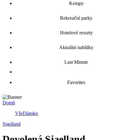
Kempy
Rekreační parky
Hotelové resorty
Aktuální nabídky
Last Minute
Favorites
Domů
Vše
Dánsko
Sjaelland
Dovolená Sjaelland