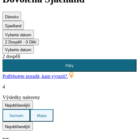
Dánsko
Sjaelland
Vyberte datum
2 Dospělí - 0 Děti
Vyberte datum
2 dospělí
Filtry
Potřebujete poradit, kam vyrazit?
4
Výsledky nalezeny
Nejoblíbenější
Seznam
Mapa
Nejoblíbenější