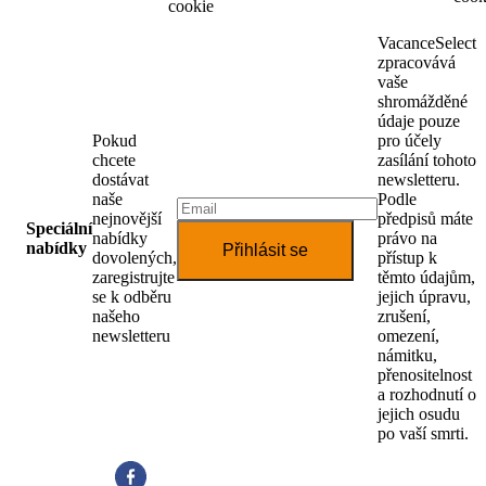
cookie
VacanceSelect
zpracovává
vaše
shromážděné
údaje pouze
Pokud
pro účely
chcete
zasílání tohoto
dostávat
newsletteru.
naše
Podle
nejnovější
předpisů máte
Speciální
nabídky
právo na
nabídky
Přihlásit se
dovolených,
přístup k
zaregistrujte
těmto údajům,
se k odběru
jejich úpravu,
našeho
zrušení,
newsletteru
omezení,
námitku,
přenositelnost
a rozhodnutí o
jejich osudu
po vaší smrti.