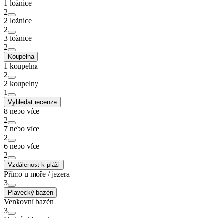
1 ložnice
2
2 ložnice
2
3 ložnice
2
Koupelna
1 koupelna
2
2 koupelny
1
Vyhledat recenze
8 nebo více
2
7 nebo více
2
6 nebo více
2
Vzdálenost k pláži
Přímo u moře / jezera
3
Plavecký bazén
Venkovní bazén
3