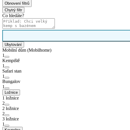
Obnovení filtrů
Chytrý filtr
Co hledáte?
Ubytování
Mobilní dům (Mobilhome)
1
Kempiště
1
Safari stan
1
Bungalov
1
Ložnice
1 ložnice
2
2 ložnice
2
3 ložnice
1
Koupelna