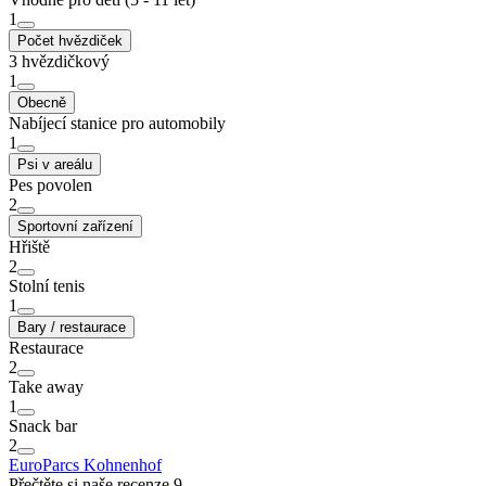
1
Počet hvězdiček
3 hvězdičkový
1
Obecně
Nabíjecí stanice pro automobily
1
Psi v areálu
Pes povolen
2
Sportovní zařízení
Hřiště
2
Stolní tenis
1
Bary / restaurace
Restaurace
2
Take away
1
Snack bar
2
EuroParcs Kohnenhof
Přečtěte si naše recenze 9