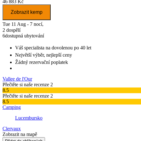
46 883 Kč
Zobrazit kemp
Tue 11 Aug - 7 nocí,
2 dospělí
6
dostupná ubytování
Váš specialista na dovolenou
po 40 let
Největší výběr
, nejlepší ceny
Žádný rezervační poplatek
Vallee de l'Our
Přečtěte si naše recenze 2
8.5
Přečtěte si naše recenze 2
8.5
Camping
Lucembursko
Clervaux
Zobrazit na mapě