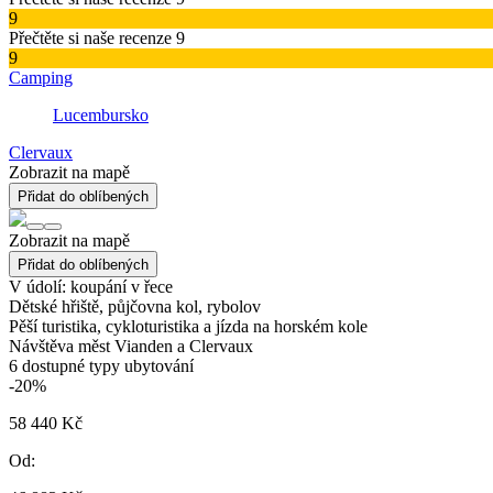
9
Přečtěte si naše recenze 9
9
Camping
Lucembursko
Clervaux
Zobrazit na mapě
Přidat do oblíbených
Zobrazit na mapě
Přidat do oblíbených
V údolí: koupání v řece
Dětské hřiště, půjčovna kol, rybolov
Pěší turistika, cykloturistika a jízda na horském kole
Návštěva měst Vianden a Clervaux
6
dostupné typy ubytování
-20%
58 440 Kč
Od: