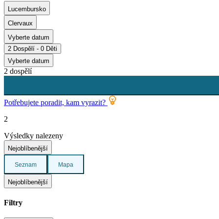
Lucembursko
Clervaux
Vyberte datum
2 Dospělí - 0 Děti
Vyberte datum
2 dospělí
Potřebujete poradit, kam vyrazit?
2
Výsledky nalezeny
Nejoblíbenější
Seznam
Mapa
Nejoblíbenější
Filtry