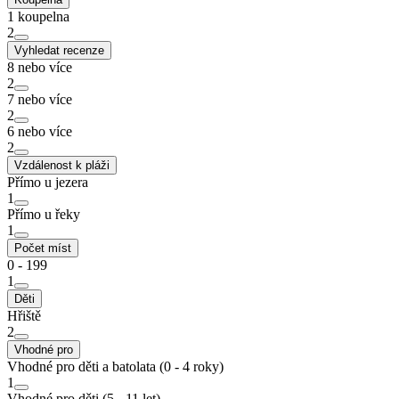
1 koupelna
2
Vyhledat recenze
8 nebo více
2
7 nebo více
2
6 nebo více
2
Vzdálenost k pláži
Přímo u jezera
1
Přímo u řeky
1
Počet míst
0 - 199
1
Děti
Hřiště
2
Vhodné pro
Vhodné pro děti a batolata (0 - 4 roky)
1
Vhodné pro děti (5 - 11 let)