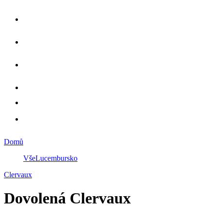
Domů
Vše
Lucembursko
Clervaux
Dovolená Clervaux