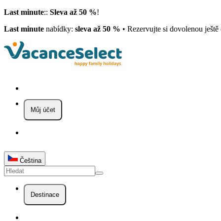
Last minute
::
Sleva až 50 %
!
Last minute
nabídky:
sleva až 50 %
• Rezervujte si dovolenou ješt
Můj účet
Čeština
Destinace