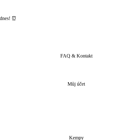
ě dnes! ⏰
FAQ & Kontakt
Můj účet
Kempy