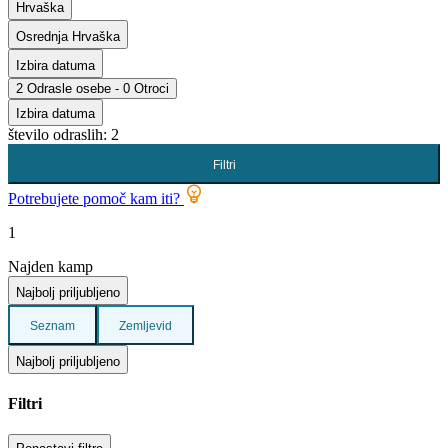
Hrvaška
Osrednja Hrvaška
Izbira datuma
2 Odrasle osebe - 0 Otroci
Izbira datuma
število odraslih: 2
Filtri
Potrebujete pomoč kam iti?
1
Najden kamp
Najbolj priljubljeno
Seznam
Zemljevid
Najbolj priljubljeno
Filtri