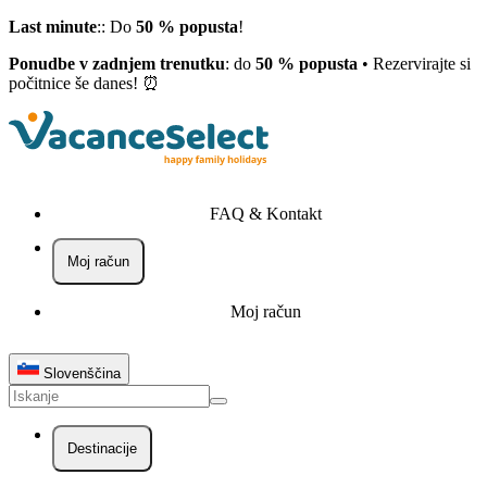
Last minute
:: Do
50 % popusta
!
Ponudbe v zadnjem trenutku
: do
50 % popusta
• Rezervirajte si
počitnice še danes! ⏰
FAQ & Kontakt
Moj račun
Moj račun
Slovenščina
Destinacije