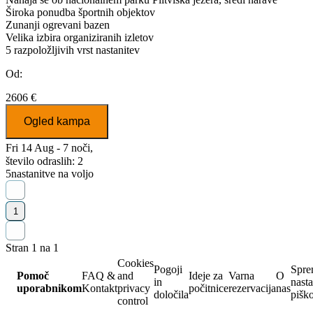
Široka ponudba športnih objektov
Zunanji ogrevani bazen
Velika izbira organiziranih izletov
5
razpoložljivih vrst nastanitev
Od:
2606 €
Ogled kampa
Fri 14 Aug - 7 noči,
število odraslih: 2
5
nastanitve na voljo
1
Stran 1 na 1
Cookies
Pogoji
Spre
Pomoč
FAQ &
and
Ideje za
Varna
O
in
nasta
uporabnikom
Kontakt
privacy
počitnice
rezervacija
nas
določila
pišk
control