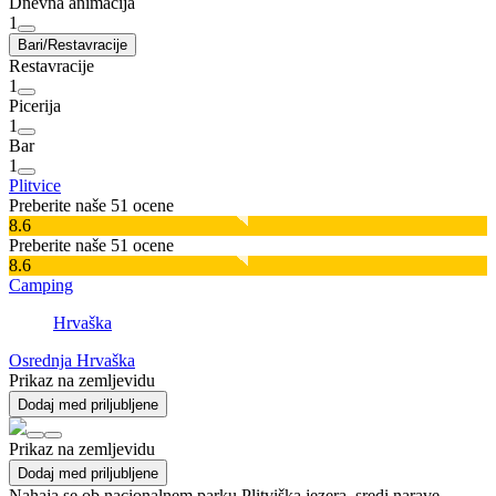
Dnevna animacija
1
Bari/Restavracije
Restavracije
1
Picerija
1
Bar
1
Plitvice
Preberite naše 51 ocene
8.6
Preberite naše 51 ocene
8.6
Camping
Hrvaška
Osrednja Hrvaška
Prikaz na zemljevidu
Dodaj med priljubljene
Prikaz na zemljevidu
Dodaj med priljubljene
Nahaja se ob nacionalnem parku Plitviška jezera, sredi narave