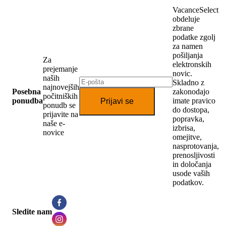
VacanceSelect
obdeluje
zbrane
podatke zgolj
za namen
pošiljanja
Za
elektronskih
prejemanje
novic.
naših
Skladno z
najnovejših
Posebna
zakonodajo
počitniških
ponudba
imate pravico
Prijavi se
ponudb se
do dostopa,
prijavite na
popravka,
naše e-
izbrisa,
novice
omejitve,
nasprotovanja,
prenosljivosti
in določanja
usode vaših
podatkov.
Sledite nam