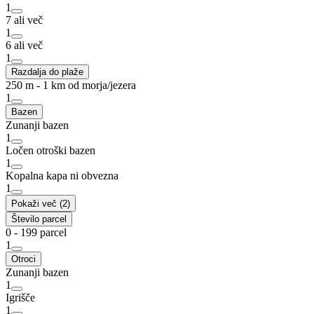
1
7 ali več
1
6 ali več
1
Razdalja do plaže
250 m - 1 km od morja/jezera
1
Bazen
Zunanji bazen
1
Ločen otroški bazen
1
Kopalna kapa ni obvezna
1
Pokaži več (2)
Število parcel
0 - 199 parcel
1
Otroci
Zunanji bazen
1
Igrišče
1