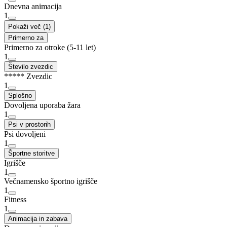
Dnevna animacija
1
Pokaži več (1)
Primerno za
Primerno za otroke (5-11 let)
1
Število zvezdic
***** Zvezdic
1
Splošno
Dovoljena uporaba žara
1
Psi v prostorih
Psi dovoljeni
1
Športne storitve
Igrišče
1
Večnamensko športno igrišče
1
Fitness
1
Animacija in zabava