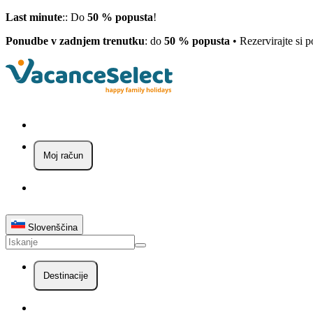
Last minute
:: Do
50 % popusta
!
Ponudbe v zadnjem trenutku
: do
50 % popusta
• Rezervirajte si 
Moj račun
Slovenščina
Destinacije