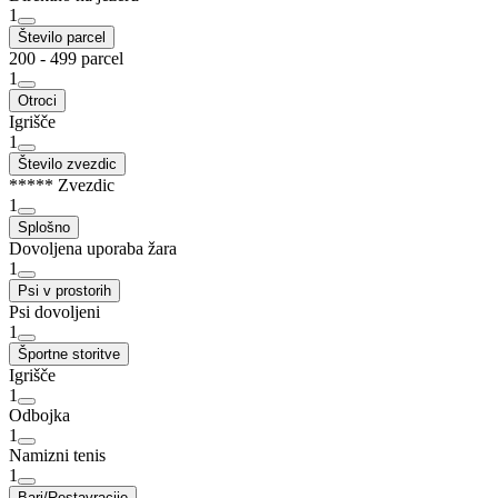
1
Število parcel
200 - 499 parcel
1
Otroci
Igrišče
1
Število zvezdic
***** Zvezdic
1
Splošno
Dovoljena uporaba žara
1
Psi v prostorih
Psi dovoljeni
1
Športne storitve
Igrišče
1
Odbojka
1
Namizni tenis
1
Bari/Restavracije