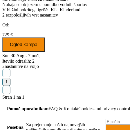
Nahaja se ob jezeru s ponudbo vodnih športov
V bližini pokritega igrišča Kila Kinderland
2
razpoložljivih vrst nastanitev
Od:
729 €
Ogled kampa
Sun 30 Aug - 7 noči,
število odraslih: 2
2
nastanitve na voljo
1
Stran 1 na 1
Pomoč uporabnikom
FAQ & Kontakt
Cookies and privacy control
Za prejemanje naših najnovejših
Posebna
počitniških ponudb se prijavite na naše e-