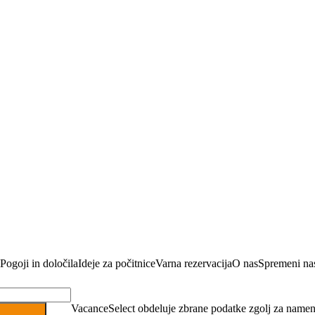
Pogoji in določila
Ideje za počitnice
Varna rezervacija
O nas
Spremeni nas
VacanceSelect obdeluje zbrane podatke zgolj za namen 