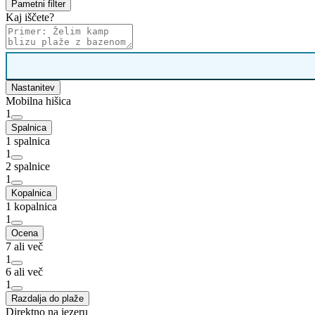
Pametni filter
Kaj iščete?
Nastanitev
Mobilna hišica
1
Spalnica
1 spalnica
1
2 spalnice
1
Kopalnica
1 kopalnica
1
Ocena
7 ali več
1
6 ali več
1
Razdalja do plaže
Direktno na jezeru