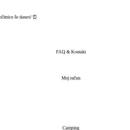
počitnice še danes! ⏰
FAQ & Kontakt
Moj račun
Camping