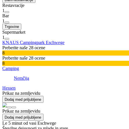
Restavracije
1
Bar
1
Trgovine
Supermarket
1
KNAUS Campingpark Eschwege
Preberite naše 28 ocene
8
Preberite naše 28 ocene
8
Camping
Nemčija
Hessen
Prikaz na zemljevidu
Dodaj med priljubljene
Prikaz na zemljevidu
Dodaj med priljubljene
Le 5 minut od vasi Eschwege
Številne dejavnosti za mlade in stare