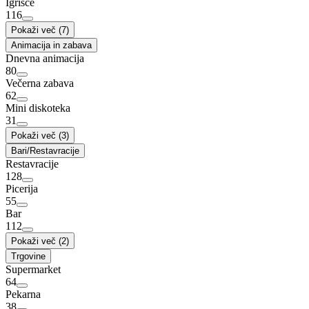
Igrišče
116
Pokaži več (7)
Animacija in zabava
Dnevna animacija
80
Večerna zabava
62
Mini diskoteka
31
Pokaži več (3)
Bari/Restavracije
Restavracije
128
Picerija
55
Bar
112
Pokaži več (2)
Trgovine
Supermarket
64
Pekarna
38