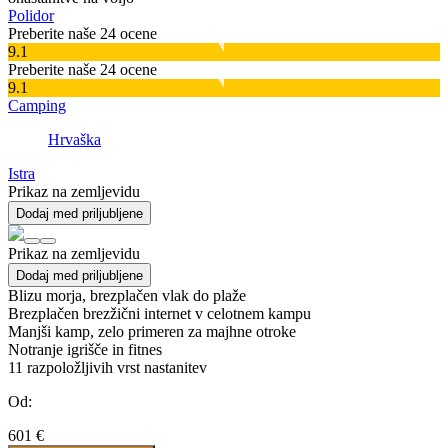
Polidor
Preberite naše 24 ocene
9.1
Preberite naše 24 ocene
9.1
Camping
Hrvaška
Istra
Prikaz na zemljevidu
Dodaj med priljubljene
Prikaz na zemljevidu
Dodaj med priljubljene
Blizu morja, brezplačen vlak do plaže
Brezplačen brezžični internet v celotnem kampu
Manjši kamp, zelo primeren za majhne otroke
Notranje igrišče in fitnes
11
razpoložljivih vrst nastanitev
Od:
601 €