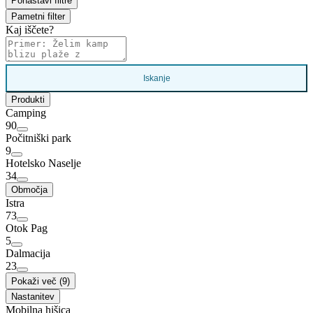
Ponastavi filtre
Pametni filter
Kaj iščete?
Iskanje
Produkti
Camping
90
Počitniški park
9
Hotelsko Naselje
34
Območja
Istra
73
Otok Pag
5
Dalmacija
23
Pokaži več (9)
Nastanitev
Mobilna hišica