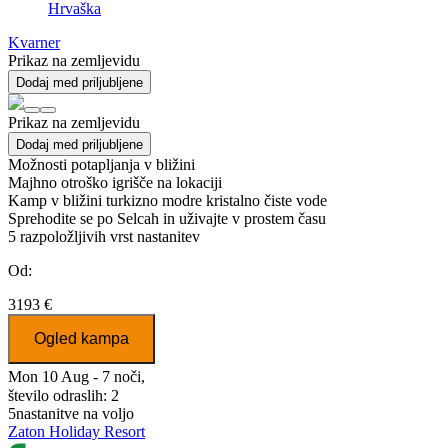
Hrvaška
Kvarner
Prikaz na zemljevidu
Dodaj med priljubljene
Prikaz na zemljevidu
Dodaj med priljubljene
Možnosti potapljanja v bližini
Majhno otroško igrišče na lokaciji
Kamp v bližini turkizno modre kristalno čiste vode
Sprehodite se po Selcah in uživajte v prostem času
5
razpoložljivih vrst nastanitev
Od:
3193 €
Ogled kampa
Mon 10 Aug - 7 noči,
število odraslih: 2
5
nastanitve na voljo
Zaton Holiday Resort