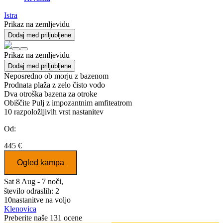
Istra
Prikaz na zemljevidu
Dodaj med priljubljene
Prikaz na zemljevidu
Dodaj med priljubljene
Neposredno ob morju z bazenom
Prodnata plaža z zelo čisto vodo
Dva otroška bazena za otroke
Obiščite Pulj z impozantnim amfiteatrom
10
razpoložljivih vrst nastanitev
Od:
445 €
Ogled kampa
Sat 8 Aug - 7 noči,
število odraslih: 2
10
nastanitve na voljo
Klenovica
Preberite naše 131 ocene