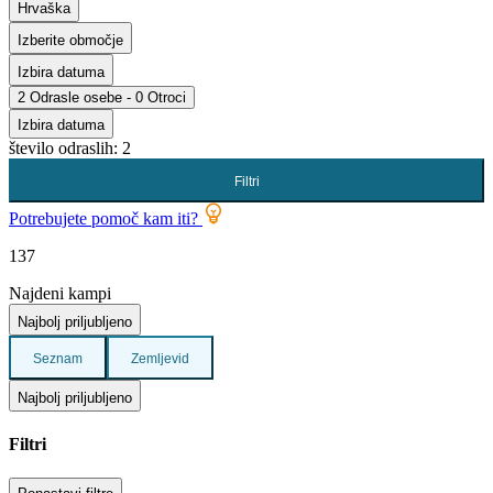
Hrvaška
Izberite območje
Izbira datuma
2 Odrasle osebe - 0 Otroci
Izbira datuma
število odraslih: 2
Filtri
Potrebujete pomoč kam iti?
137
Najdeni kampi
Najbolj priljubljeno
Seznam
Zemljevid
Najbolj priljubljeno
Filtri