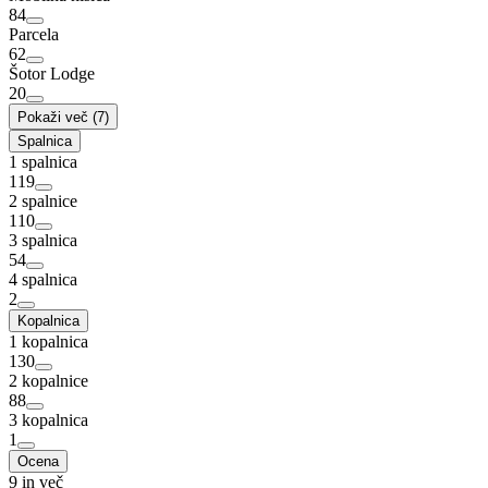
84
Parcela
62
Šotor Lodge
20
Pokaži več (7)
Spalnica
1 spalnica
119
2 spalnice
110
3 spalnica
54
4 spalnica
2
Kopalnica
1 kopalnica
130
2 kopalnice
88
3 kopalnica
1
Ocena
9 in več