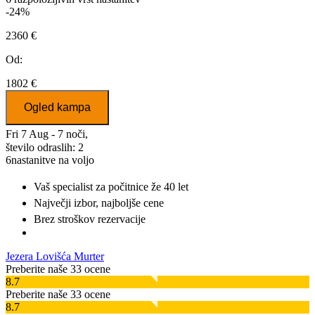
-24%
2360 €
Od:
1802 €
Ogled kampa
Fri 7 Aug - 7 noči,
število odraslih: 2
6
nastanitve na voljo
Vaš specialist za počitnice
že 40 let
Največji izbor
, najboljše cene
Brez stroškov rezervacije
Jezera Lovišća Murter
Preberite naše 33 ocene
8.7
Preberite naše 33 ocene
8.7