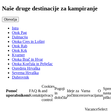
Naše druge destinacije za kampiranje
Območja
Istra
Otok Pag
Dalmacija
Otoka Cres in Lošinj
Otok Rab
Otok Krk
Kvarner
Otoka Brač in Hvar
Otoka Korčula in Pelješac
Osrednja Hrvaška
Severna Hrvaška
Dubrovnik
Cookies
Pogoji
Spre
Pomoč
FAQ &
and
Ideje za
Varna
O
in
nasta
uporabnikom
Kontakt
privacy
počitnice
rezervacija
nas
določila
pišk
control
VacanceSelect