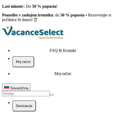
Last minute
:: Do
50 % popusta
!
Ponudbe v zadnjem trenutku
: do
50 % popusta
• Rezervirajte si
počitnice še danes! ⏰
FAQ & Kontakt
Moj račun
Moj račun
Slovenščina
Destinacije