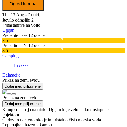
Ogled kampa
Thu 13 Aug - 7 noči,
število odraslih: 2
44
nastanitve na voljo
Ugljan
Preberite naše 12 ocene
8.5
Preberite naše 12 ocene
8.5
Camping
Hrvaška
Dalmacija
Prikaz na zemljevidu
Dodaj med priljubljene
Prikaz na zemljevidu
Dodaj med priljubljene
Kamp se nahaja na otoku Ugljan in je zelo lahko dostopen s
trajektom
Čudovito naravno okolje in kristalno čista morska voda
Lep majhen bazen v kampu