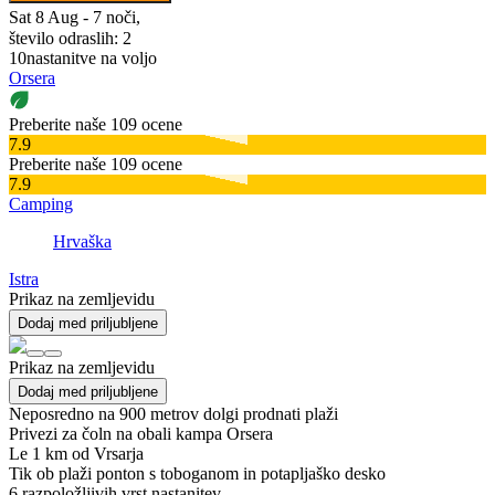
Sat 8 Aug - 7 noči,
število odraslih: 2
10
nastanitve na voljo
Orsera
Preberite naše 109 ocene
7.9
Preberite naše 109 ocene
7.9
Camping
Hrvaška
Istra
Prikaz na zemljevidu
Dodaj med priljubljene
Prikaz na zemljevidu
Dodaj med priljubljene
Neposredno na 900 metrov dolgi prodnati plaži
Privezi za čoln na obali kampa Orsera
Le 1 km od Vrsarja
Tik ob plaži ponton s toboganom in potapljaško desko
6
razpoložljivih vrst nastanitev