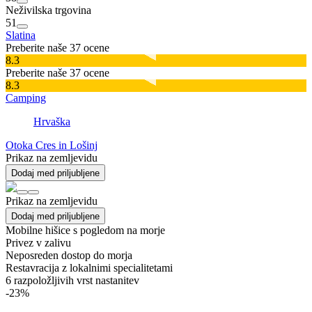
Neživilska trgovina
51
Slatina
Preberite naše 37 ocene
8.3
Preberite naše 37 ocene
8.3
Camping
Hrvaška
Otoka Cres in Lošinj
Prikaz na zemljevidu
Dodaj med priljubljene
Prikaz na zemljevidu
Dodaj med priljubljene
Mobilne hišice s pogledom na morje
Privez v zalivu
Neposreden dostop do morja
Restavracija z lokalnimi specialitetami
6
razpoložljivih vrst nastanitev
-23%