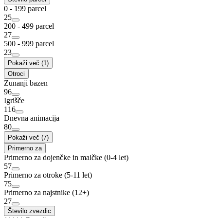
0 - 199 parcel
25
200 - 499 parcel
27
500 - 999 parcel
23
Pokaži več (1)
Otroci
Zunanji bazen
96
Igrišče
116
Dnevna animacija
80
Pokaži več (7)
Primerno za
Primerno za dojenčke in malčke (0-4 let)
57
Primerno za otroke (5-11 let)
75
Primerno za najstnike (12+)
27
Število zvezdic