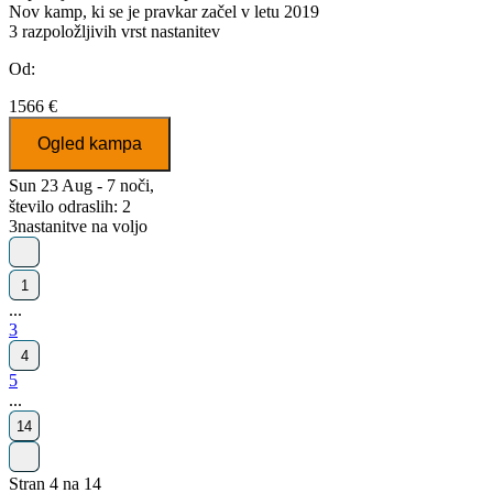
Nov kamp, ki se je pravkar začel v letu 2019
3
razpoložljivih vrst nastanitev
Od:
1566 €
Ogled kampa
Sun 23 Aug - 7 noči,
število odraslih: 2
3
nastanitve na voljo
1
...
3
4
5
...
14
Stran 4 na 14