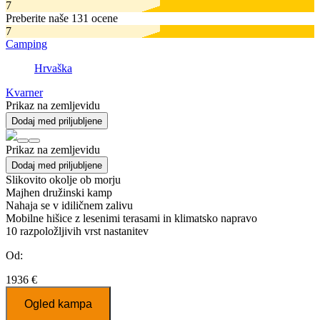
7
Preberite naše 131 ocene
7
Camping
Hrvaška
Kvarner
Prikaz na zemljevidu
Dodaj med priljubljene
Prikaz na zemljevidu
Dodaj med priljubljene
Slikovito okolje ob morju
Majhen družinski kamp
Nahaja se v idiličnem zalivu
Mobilne hišice z lesenimi terasami in klimatsko napravo
10
razpoložljivih vrst nastanitev
Od:
1936 €
Ogled kampa