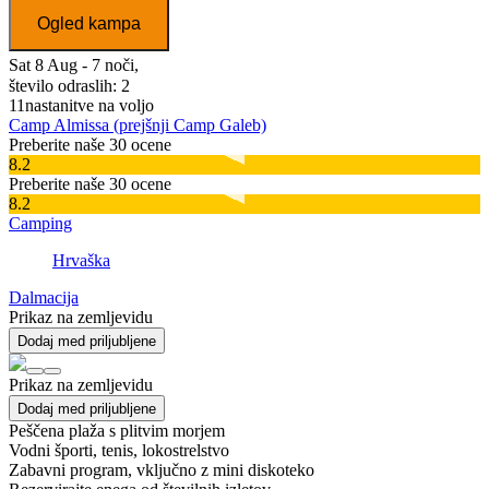
Ogled kampa
Sat 8 Aug - 7 noči,
število odraslih: 2
11
nastanitve na voljo
Camp Almissa (prejšnji Camp Galeb)
Preberite naše 30 ocene
8.2
Preberite naše 30 ocene
8.2
Camping
Hrvaška
Dalmacija
Prikaz na zemljevidu
Dodaj med priljubljene
Prikaz na zemljevidu
Dodaj med priljubljene
Peščena plaža s plitvim morjem
Vodni športi, tenis, lokostrelstvo
Zabavni program, vključno z mini diskoteko