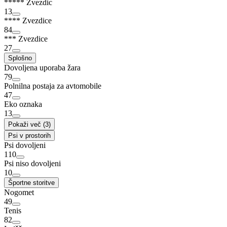
***** Zvezdic
13
**** Zvezdice
84
*** Zvezdice
27
Splošno
Dovoljena uporaba žara
79
Polnilna postaja za avtomobile
47
Eko oznaka
13
Pokaži več (3)
Psi v prostorih
Psi dovoljeni
110
Psi niso dovoljeni
10
Športne storitve
Nogomet
49
Tenis
82