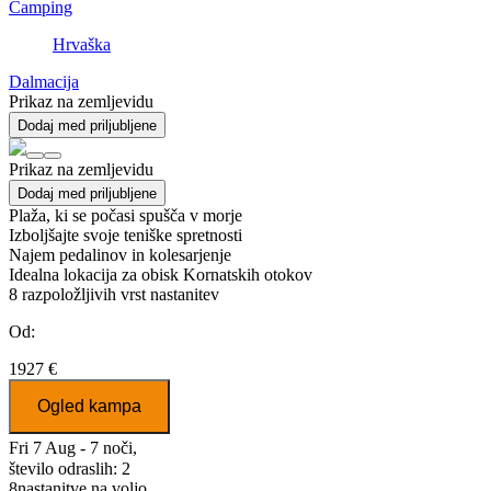
Camping
Hrvaška
Dalmacija
Prikaz na zemljevidu
Dodaj med priljubljene
Prikaz na zemljevidu
Dodaj med priljubljene
Plaža, ki se počasi spušča v morje
Izboljšajte svoje teniške spretnosti
Najem pedalinov in kolesarjenje
Idealna lokacija za obisk Kornatskih otokov
8
razpoložljivih vrst nastanitev
Od:
1927 €
Ogled kampa
Fri 7 Aug - 7 noči,
število odraslih: 2
8
nastanitve na voljo