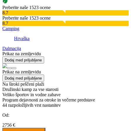
Preberite naše 1523 ocene
8.7
Preberite naše 1523 ocene
8.7
Camping
Hrvaška
Dalmacija
Prikaz na zemljevidu
Dodaj med priljubljene
Prikaz na zemljevidu
Dodaj med priljubljene
Na široki peščeni plaži
Družinski kamp za vse starosti
Veliko športov in vodne zabave
Program dejavnosti za otroke in večerne predstave
44
razpoložljivih vrst nastanitev
Od:
2756 €