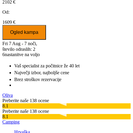
2102 €
Od:
1609 €
Ogled kampa
Fri 7 Aug - 7 noči,
število odraslih: 2
6
nastanitve na voljo
Vaš specialist za počitnice
že 40 let
Največji izbor
, najboljše cene
Brez stroškov rezervacije
Oliva
Preberite naše 138 ocene
8.1
Preberite naše 138 ocene
8.1
Camping
Hrvaška