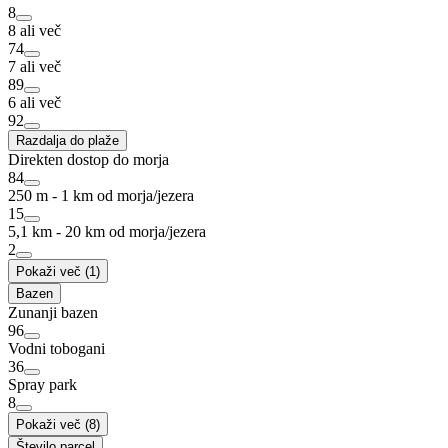
8
8 ali več
74
7 ali več
89
6 ali več
92
Razdalja do plaže
Direkten dostop do morja
84
250 m - 1 km od morja/jezera
15
5,1 km - 20 km od morja/jezera
2
Pokaži več (1)
Bazen
Zunanji bazen
96
Vodni tobogani
36
Spray park
8
Pokaži več (8)
Število parcel