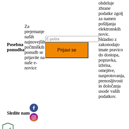
obdeluje
zbrane
podatke zgolj
za namen
pošiljanja
Za
elektronskih
prejemanje
novic.
naših
Skladno z
najnovejših
Posebna
zakonodajo
počitniških
ponudba
imate pravico
Prijavi se
ponudb se
do dostopa,
prijavite na
popravka,
naše e-
izbrisa,
novice
omejitve,
nasprotovanja,
prenosljivosti
in določanja
usode vaših
podatkov.
Sledite nam