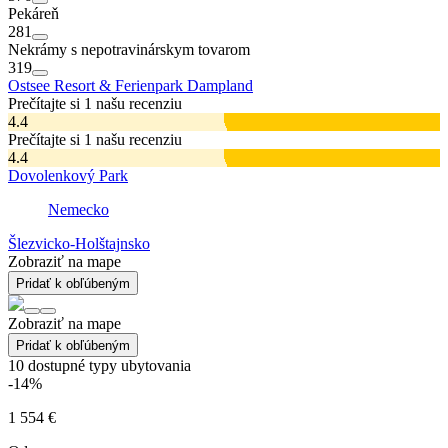
Pekáreň
281
Nekrámy s nepotravinárskym tovarom
319
Ostsee Resort & Ferienpark Dampland
Prečítajte si 1 našu recenziu
4.4
Prečítajte si 1 našu recenziu
4.4
Dovolenkový Park
Nemecko
Šlezvicko-Holštajnsko
Zobraziť na mape
Pridať k obľúbeným
Zobraziť na mape
Pridať k obľúbeným
10
dostupné typy ubytovania
-14%
1 554 €