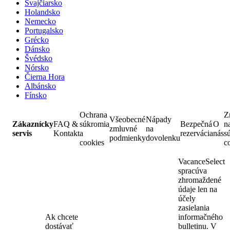
Švajčiarsko
Holandsko
Nemecko
Portugalsko
Grécko
Dánsko
Švédsko
Nórsko
Čierna Hora
Albánsko
Fínsko
Ochrana
Z
Všeobecné
Nápady
Zákaznícky
FAQ &
súkromia
Bezpečná
O
n
zmluvné
na
servis
Kontakt
a
rezervácia
nás
s
podmienky
dovolenku
cookies
c
VacanceSelect
spracúva
zhromaždené
údaje len na
účely
zasielania
Ak chcete
informačného
dostávať
bulletinu. V