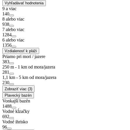
Vyhľadávať hodnotenia
9 a viac
140
8 alebo viac
938
7 alebo viac
1284
6 alebo viac
1356
Vzdialenosť k pláži
Priamo pri mori / jazere
383
250 m - 1 km od mora/jazera
281
1,1 km - 5 km od mora/jazera
230
Zobraziť viac (3)
Plavecký bazén
Vonkajší bazén
1488
Vodné kĺzačky
692
Vodné ihrisko
96