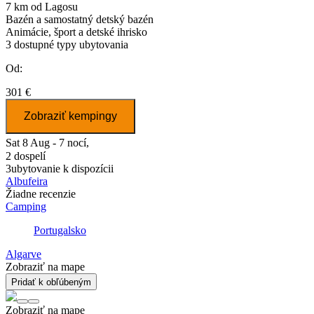
7 km od Lagosu
Bazén a samostatný detský bazén
Animácie, šport a detské ihrisko
3
dostupné typy ubytovania
Od:
301 €
Zobraziť kempingy
Sat 8 Aug - 7 nocí,
2 dospelí
3
ubytovanie k dispozícii
Albufeira
Žiadne recenzie
Camping
Portugalsko
Algarve
Zobraziť na mape
Pridať k obľúbeným
Zobraziť na mape