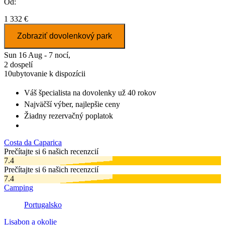
Od:
1 332 €
Zobraziť dovolenkový park
Sun 16 Aug - 7 nocí,
2 dospelí
10
ubytovanie k dispozícii
Váš špecialista na dovolenky
už 40 rokov
Najväčší výber
, najlepšie ceny
Žiadny rezervačný poplatok
Costa da Caparica
Prečítajte si 6 našich recenzcií
7.4
Prečítajte si 6 našich recenzcií
7.4
Camping
Portugalsko
Lisabon a okolie