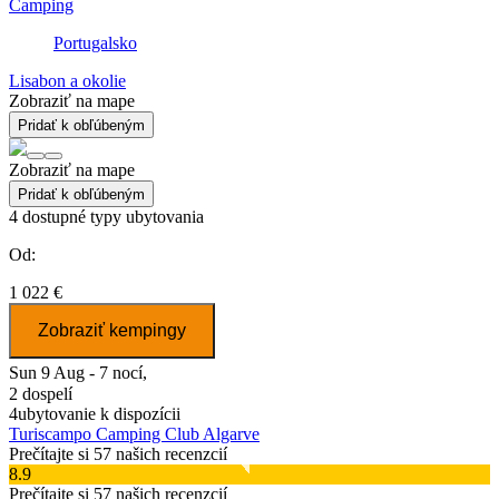
Camping
Portugalsko
Lisabon a okolie
Zobraziť na mape
Pridať k obľúbeným
Zobraziť na mape
Pridať k obľúbeným
4
dostupné typy ubytovania
Od:
1 022 €
Zobraziť kempingy
Sun 9 Aug - 7 nocí,
2 dospelí
4
ubytovanie k dispozícii
Turiscampo Camping Club Algarve
Prečítajte si 57 našich recenzcií
8.9
Prečítajte si 57 našich recenzcií