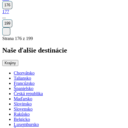
176
177
...
199
Strana 176 z 199
Naše ďalšie destinácie
Krajiny
Chorvátsko
Taliansko
Francúzsko
Španielsko
Česká republika
Maďarsko
Slovinsko
Slovensko
Rakúsko
Belgicko
Luxembursko