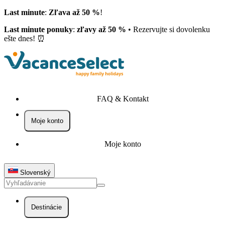
Last minute
:
Zľava až 50 %
!
Last minute ponuky
:
zľavy až 50 %
• Rezervujte si dovolenku
ešte dnes! ⏰
FAQ & Kontakt
Moje konto
Moje konto
Slovenský
Destinácie