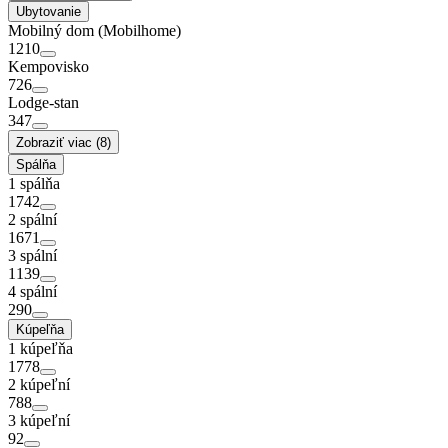
Ubytovanie
Mobilný dom (Mobilhome)
1210
Kempovisko
726
Lodge-stan
347
Zobraziť viac (8)
Spálňa
1 spálňa
1742
2 spální
1671
3 spální
1139
4 spální
290
Kúpeľňa
1 kúpeľňa
1778
2 kúpeľní
788
3 kúpeľní
92