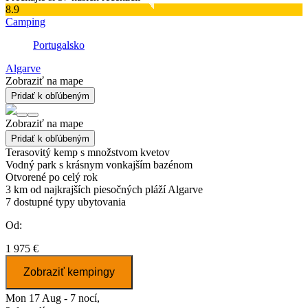
8.9
Camping
Portugalsko
Algarve
Zobraziť na mape
Pridať k obľúbeným
Zobraziť na mape
Pridať k obľúbeným
Terasovitý kemp s množstvom kvetov
Vodný park s krásnym vonkajším bazénom
Otvorené po celý rok
3 km od najkrajších piesočných pláží Algarve
7
dostupné typy ubytovania
Od:
1 975 €
Zobraziť kempingy
Mon 17 Aug - 7 nocí,