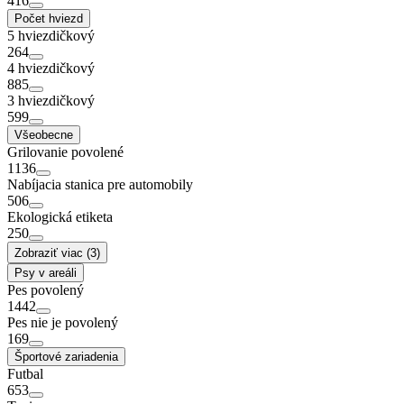
416
Počet hviezd
5 hviezdičkový
264
4 hviezdičkový
885
3 hviezdičkový
599
Všeobecne
Grilovanie povolené
1136
Nabíjacia stanica pre automobily
506
Ekologická etiketa
250
Zobraziť viac (3)
Psy v areáli
Pes povolený
1442
Pes nie je povolený
169
Športové zariadenia
Futbal
653