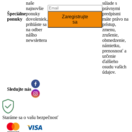
naše
súlade s
najnovšie
právnymi
Špeciálne
ponuky
predpismi
Zaregistrujte
ponuky
dovoleniek,
máte právo na
sa
prihláste sa
prístup,
na odber
zmenu,
nášho
zrušenie,
newslettera
obmedzenie,
námietku,
prenosnosť a
určenie
ďalšieho
osudu vašich
údajov.
Sledujte nás
Staráme sa o vašu bezpečnosť