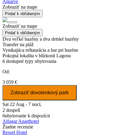
Algarve
Zobraziť na mape
Pridať k obľúbeným
Zobraziť na mape
Pridať k obľúbeným
Dva veľké bazény a dva detské bazény
Transfer na pláž
Vynikajúca reštaurácia a bar pri bazéne
Pokojná lokalita v blízkosti Lagosu
6
dostupné typy ubytovania
Od:
3 059 €
Zobraziť dovolenkový park
Sat 22 Aug - 7 nocí,
2 dospelí
6
ubytovanie k dispozícii
Alfagar Aparthotel
Žiadne recenzie
Resort Hotel