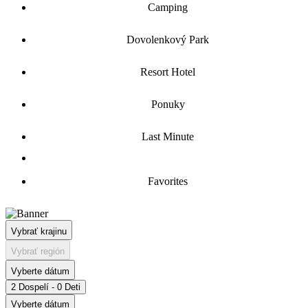
Camping
Dovolenkový Park
Resort Hotel
Ponuky
Last Minute
Favorites
Vybrať krajinu
Vybrať región
Vyberte dátum
2 Dospelí - 0 Deti
Vyberte dátum