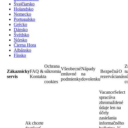
Švajčiarsko
Holandsko
Nemecko
Portugalsko
Grécko
Dánsko
Švédsko
Nórsko
Čierna Hora
Albánsko
Fínsko
Ochrana
Z
Všeobecné
Nápady
Zákaznícky
FAQ &
súkromia
Bezpečná
O
n
zmluvné
na
servis
Kontakt
a
rezervácia
nás
s
podmienky
dovolenku
cookies
c
VacanceSelect
spracúva
zhromaždené
údaje len na
účely
zasielania
Ak chcete
informačného