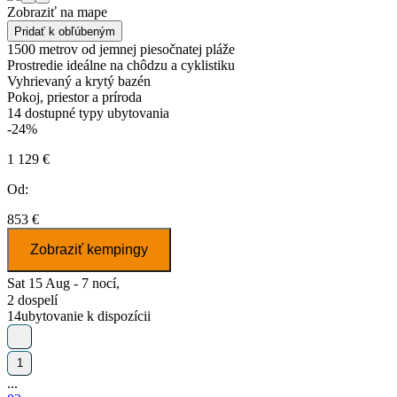
Zobraziť na mape
Pridať k obľúbeným
1500 metrov od jemnej piesočnatej pláže
Prostredie ideálne na chôdzu a cyklistiku
Vyhrievaný a krytý bazén
Pokoj, priestor a príroda
14
dostupné typy ubytovania
-24%
1 129 €
Od:
853 €
Zobraziť kempingy
Sat 15 Aug - 7 nocí,
2 dospelí
14
ubytovanie k dispozícii
1
...