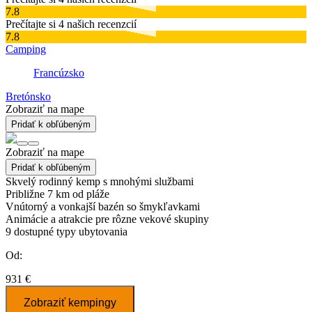
7.8
Prečítajte si 4 našich recenzcií
7.8
Camping
Francúzsko
Bretónsko
Zobraziť na mape
Pridať k obľúbeným
Zobraziť na mape
Pridať k obľúbeným
Skvelý rodinný kemp s mnohými službami
Približne 7 km od pláže
Vnútorný a vonkajší bazén so šmykľavkami
Animácie a atrakcie pre rôzne vekové skupiny
9
dostupné typy ubytovania
Od:
931 €
Zobraziť kempingy