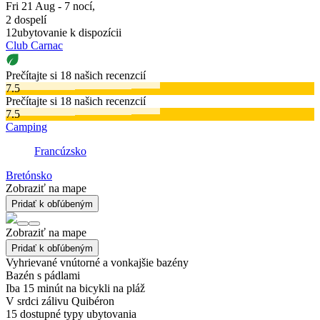
Fri 21 Aug - 7 nocí,
2 dospelí
12
ubytovanie k dispozícii
Club Carnac
Prečítajte si 18 našich recenzcií
7.5
Prečítajte si 18 našich recenzcií
7.5
Camping
Francúzsko
Bretónsko
Zobraziť na mape
Pridať k obľúbeným
Zobraziť na mape
Pridať k obľúbeným
Vyhrievané vnútorné a vonkajšie bazény
Bazén s pádlami
Iba 15 minút na bicykli na pláž
V srdci zálivu Quibéron
15
dostupné typy ubytovania