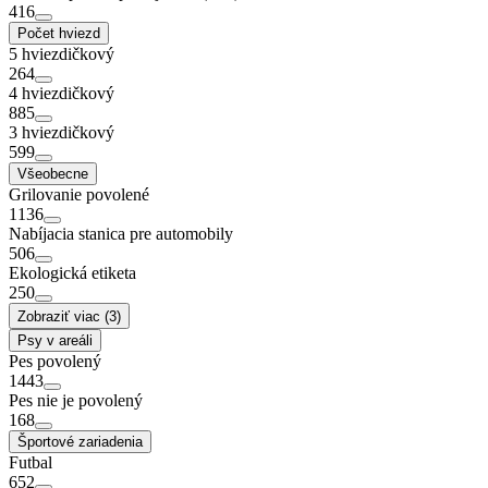
416
Počet hviezd
5 hviezdičkový
264
4 hviezdičkový
885
3 hviezdičkový
599
Všeobecne
Grilovanie povolené
1136
Nabíjacia stanica pre automobily
506
Ekologická etiketa
250
Zobraziť viac (3)
Psy v areáli
Pes povolený
1443
Pes nie je povolený
168
Športové zariadenia
Futbal
652