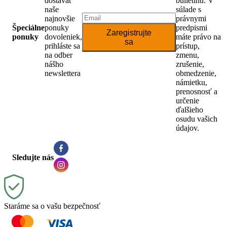
dostávať
bulletinu. V
naše
súlade s
najnovšie
právnymi
Špeciálne
ponuky
predpismi
Zaregistrujte
ponuky
dovoleniek,
máte právo na
sa
prihláste sa
prístup,
na odber
zmenu,
nášho
zrušenie,
newslettera
obmedzenie,
námietku,
prenosnosť a
určenie
ďalšieho
osudu vašich
údajov.
Sledujte nás
Staráme sa o vašu bezpečnosť