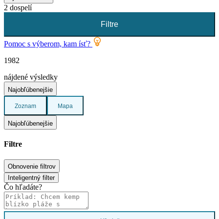
2 dospelí
Filtre
Pomoc s výberom, kam ísť?
1982
nájdené výsledky
Najobľúbenejšie
Zoznam
Mapa
Najobľúbenejšie
Filtre
Obnovenie filtrov
Inteligentný filter
Čo hľadáte?