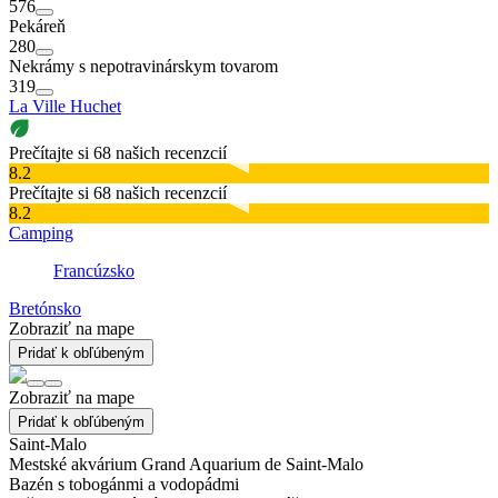
576
Pekáreň
280
Nekrámy s nepotravinárskym tovarom
319
La Ville Huchet
Prečítajte si 68 našich recenzcií
8.2
Prečítajte si 68 našich recenzcií
8.2
Camping
Francúzsko
Bretónsko
Zobraziť na mape
Pridať k obľúbeným
Zobraziť na mape
Pridať k obľúbeným
Saint-Malo
Mestské akvárium Grand Aquarium de Saint-Malo
Bazén s tobogánmi a vodopádmi