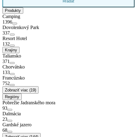
Hľadať
Produkty
Camping
1396
Dovolenkový Park
337
Resort Hotel
132
Krajiny
Taliansko
371
Chorvátsko
133
Francúzsko
752
Zobraziť viac (19)
Regióny
Pobrežie Jadranského mora
93
Dalmácia
23
Gardské jazero
68
Zobraziť viac (144)