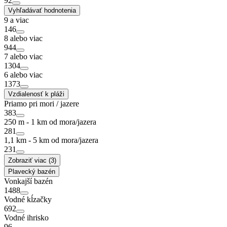
92
Vyhľadávať hodnotenia
9 a viac
146
8 alebo viac
944
7 alebo viac
1304
6 alebo viac
1373
Vzdialenosť k pláži
Priamo pri mori / jazere
383
250 m - 1 km od mora/jazera
281
1,1 km - 5 km od mora/jazera
231
Zobraziť viac (3)
Plavecký bazén
Vonkajší bazén
1488
Vodné kĺzačky
692
Vodné ihrisko
96