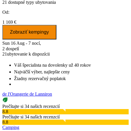
21
dostupné typy ubytovania
Od:
1 169 €
Zobraziť kempingy
Sun 16 Aug - 7 nocí,
2 dospelí
21
ubytovanie k dispozícii
Váš špecialista na dovolenky
už 40 rokov
Najväčší výber
, najlepšie ceny
Žiadny rezervačný poplatok
de l'Orangerie de Lanniron
Prečítajte si 34 našich recenzcií
8.8
Prečítajte si 34 našich recenzcií
8.8
Camping