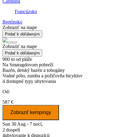
Camping
Francúzsko
Bretónsko
Zobraziť na mape
Pridať k obľúbeným
Zobraziť na mape
Pridať k obľúbeným
900 m od pláže
Na Smaragdovom pobreží
Bazén, detský bazén a tobogány
Vodné pólo, zumba a požičovňa bicyklov
4
dostupné typy ubytovania
Od:
587 €
Zobraziť kempingy
Sun 30 Aug - 7 nocí,
2 dospelí
4
ubytovanie k dispozícii