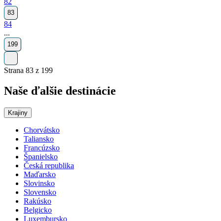
82
83
84
...
199
Strana 83 z 199
Naše ďalšie destinácie
Krajiny
Chorvátsko
Taliansko
Francúzsko
Španielsko
Česká republika
Maďarsko
Slovinsko
Slovensko
Rakúsko
Belgicko
Luxembursko