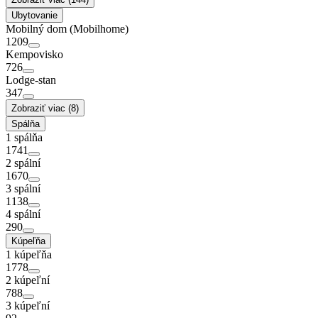
Ubytovanie
Mobilný dom (Mobilhome)
1209
Kempovisko
726
Lodge-stan
347
Zobraziť viac (8)
Spálňa
1 spálňa
1741
2 spální
1670
3 spální
1138
4 spální
290
Kúpeľňa
1 kúpeľňa
1778
2 kúpeľní
788
3 kúpeľní