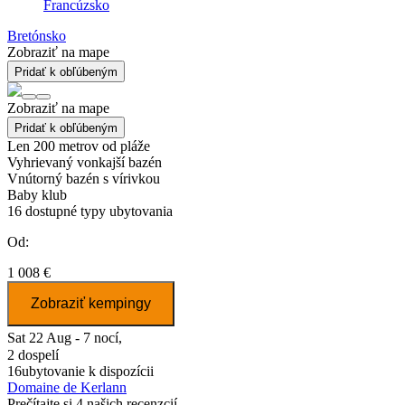
Francúzsko
Bretónsko
Zobraziť na mape
Pridať k obľúbeným
Zobraziť na mape
Pridať k obľúbeným
Len 200 metrov od pláže
Vyhrievaný vonkajší bazén
Vnútorný bazén s vírivkou
Baby klub
16
dostupné typy ubytovania
Od:
1 008 €
Zobraziť kempingy
Sat 22 Aug - 7 nocí,
2 dospelí
16
ubytovanie k dispozícii
Domaine de Kerlann
Prečítajte si 4 našich recenzcií