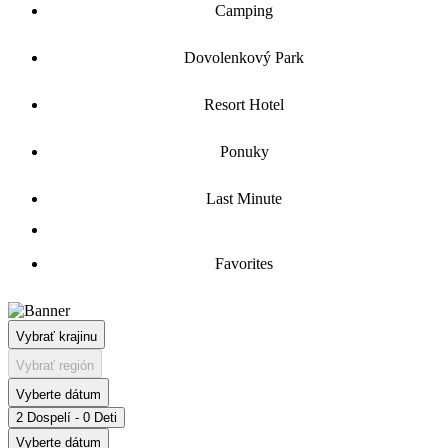
Camping
Dovolenkový Park
Resort Hotel
Ponuky
Last Minute
Favorites
Vybrať krajinu
Vybrať región
Vyberte dátum
2 Dospelí - 0 Deti
Vyberte dátum