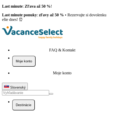
Last minute
:
Zľava až 50 %
!
Last minute ponuky
:
zľavy až 50 %
• Rezervujte si dovolenku
ešte dnes! ⏰
FAQ & Kontakt
Moje konto
Moje konto
Slovenský
Destinácie