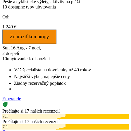
Pešie a cyklistické výlety, aktivity na pláži
10
dostupné typy ubytovania
Od:
1 249 €
Zobraziť kempingy
Sun 16 Aug - 7 nocí,
2 dospelí
10
ubytovanie k dispozícii
Váš špecialista na dovolenky
už 40 rokov
Najväčší výber
, najlepšie ceny
Žiadny rezervačný poplatok
Emeraude
Prečítajte si 17 našich recenzcií
7.1
Prečítajte si 17 našich recenzcií
7.1