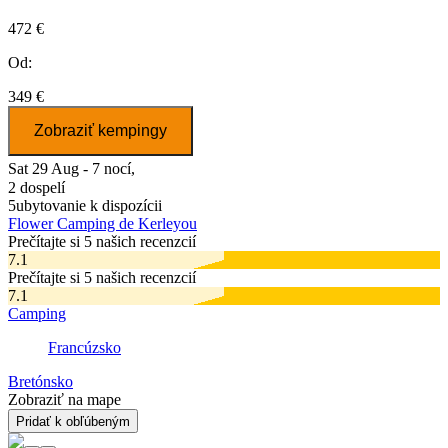
472 €
Od:
349 €
Zobraziť kempingy
Sat 29 Aug - 7 nocí,
2 dospelí
5
ubytovanie k dispozícii
Flower Camping de Kerleyou
Prečítajte si 5 našich recenzcií
7.1
Prečítajte si 5 našich recenzcií
7.1
Camping
Francúzsko
Bretónsko
Zobraziť na mape
Pridať k obľúbeným