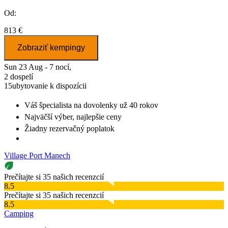
Od:
813 €
Zobraziť kempingy
Sun 23 Aug - 7 nocí,
2 dospelí
15
ubytovanie k dispozícii
Váš špecialista na dovolenky
už 40 rokov
Najväčší výber
, najlepšie ceny
Žiadny rezervačný poplatok
Village Port Manech
Prečítajte si 35 našich recenzcií
8.5
Prečítajte si 35 našich recenzcií
8.5
Camping