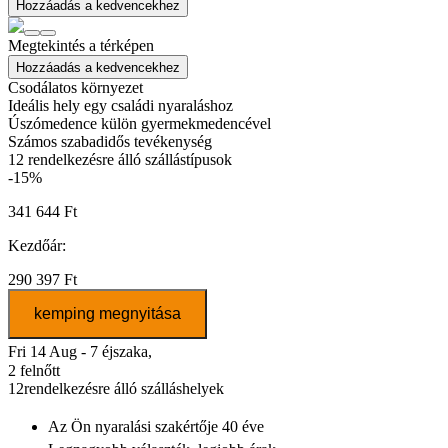
Hozzáadás a kedvencekhez
Megtekintés a térképen
Hozzáadás a kedvencekhez
Csodálatos környezet
Ideális hely egy családi nyaraláshoz
Úszómedence külön gyermekmedencével
Számos szabadidős tevékenység
12
rendelkezésre álló szállástípusok
-15%
341 644 Ft
Kezdőár:
290 397 Ft
kemping megnyitása
Fri 14 Aug - 7 éjszaka,
2 felnőtt
12
rendelkezésre álló szálláshelyek
Az Ön nyaralási szakértője
40 éve