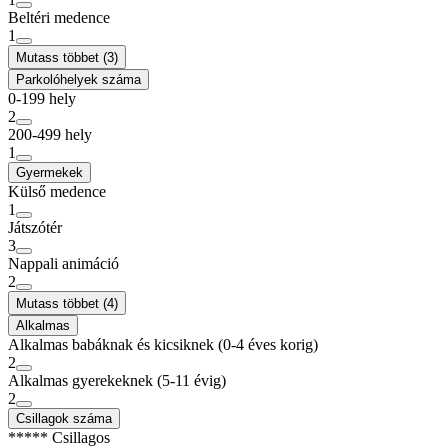
Beltéri medence
1
Mutass többet (3)
Parkolóhelyek száma
0-199 hely
2
200-499 hely
1
Gyermekek
Külső medence
1
Játszótér
3
Nappali animáció
2
Mutass többet (4)
Alkalmas
Alkalmas babáknak és kicsiknek (0-4 éves korig)
2
Alkalmas gyerekeknek (5-11 évig)
2
Csillagok száma
***** Csillagos