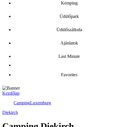
Kemping
Üdülőpark
Üdülőszálloda
Ajánlatok
Last Minute
Favorites
Kezdőlap
Camping
Luxemburg
Diekirch
Camping Diekirch