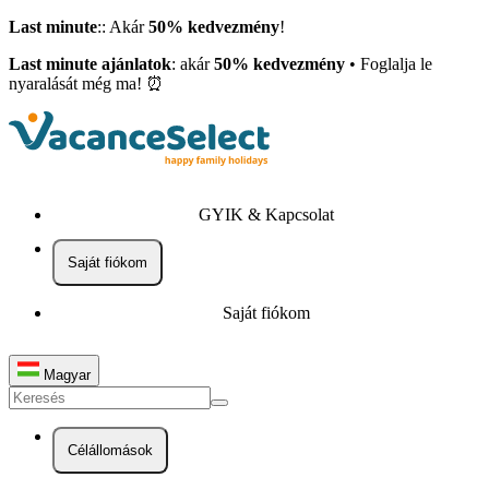
Last minute
:: Akár
50% kedvezmény
!
Last minute ajánlatok
: akár
50% kedvezmény
• Foglalja le
nyaralását még ma! ⏰
GYIK & Kapcsolat
Saját fiókom
Saját fiókom
Magyar
Célállomások