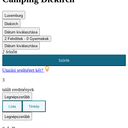
Luxemburg
Diekirch
Dátum kiválasztása
2 Felnőttek - 0 Gyermekek
Dátum kiválasztása
2 felnőtt
Szűrők
Utazási segítséget kér?
3
talált eredmények
Legnépszerűbb
Lista
Térkép
Legnépszerűbb