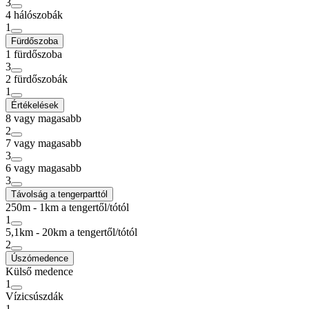
3
4 hálószobák
1
Fürdőszoba
1 fürdőszoba
3
2 fürdőszobák
1
Értékelések
8 vagy magasabb
2
7 vagy magasabb
3
6 vagy magasabb
3
Távolság a tengerparttól
250m - 1km a tengertől/tótól
1
5,1km - 20km a tengertől/tótól
2
Úszómedence
Külső medence
1
Vízicsúszdák
1