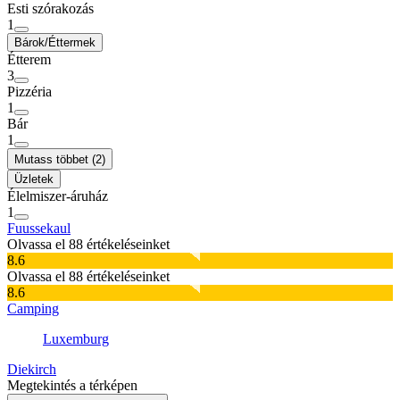
Esti szórakozás
1
Bárok/Éttermek
Étterem
3
Pizzéria
1
Bár
1
Mutass többet (2)
Üzletek
Élelmiszer-áruház
1
Fuussekaul
Olvassa el 88 értékeléseinket
8.6
Olvassa el 88 értékeléseinket
8.6
Camping
Luxemburg
Diekirch
Megtekintés a térképen