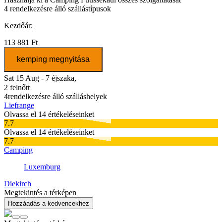
4
rendelkezésre álló szállástípusok
Kezdőár:
113 881 Ft
kemping megnyitása
Sat 15 Aug - 7 éjszaka,
2 felnőtt
4
rendelkezésre álló szálláshelyek
Liefrange
Olvassa el 14 értékeléseinket
7.7
Olvassa el 14 értékeléseinket
7.7
Camping
Luxemburg
Diekirch
Megtekintés a térképen
Hozzáadás a kedvencekhez