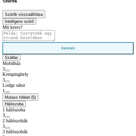
Szűrők
Szűrők visszaállítása
Intelligens szűrő
Mit keres?
Keresés
Szállás
Mobilház
3
Kempinghely
3
Lodge sátor
1
Mutass többet (5)
Hálószoba
1 hálószoba
3
2 hálószobák
3
3 hálószobák