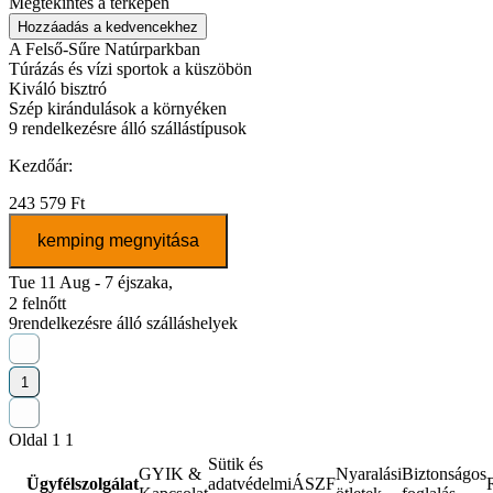
Megtekintés a térképen
Hozzáadás a kedvencekhez
A Felső-Sűre Natúrparkban
Túrázás és vízi sportok a küszöbön
Kiváló bisztró
Szép kirándulások a környéken
9
rendelkezésre álló szállástípusok
Kezdőár:
243 579 Ft
kemping megnyitása
Tue 11 Aug - 7 éjszaka,
2 felnőtt
9
rendelkezésre álló szálláshelyek
1
Oldal 1 1
Sütik és
GYIK &
Nyaralási
Biztonságos
Ügyfélszolgálat
adatvédelmi
ÁSZF