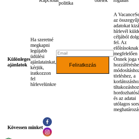
Kapcsolat
ötletek
foglalás
politika
A VacanceSe
az összegyűjt
adatokat kiz
hírlevél küld
céljából dol
Ha szeretné
fel. Az
megkapni
előírásoknak
legújabb
megfelelően
üdülési
Különleges
Önnek joga 
ajánlatainkat,
ajánlatok
hozzáféréshe
Feliratkozás
kérjük,
módosításhoz
iratkozzon
törléshez, a
fel
korlátozásho
hírlevelünkre
tiltakozáshoz
hordozhatós
és az adatai
utólagos sor
meghatározá
Kövessen minket