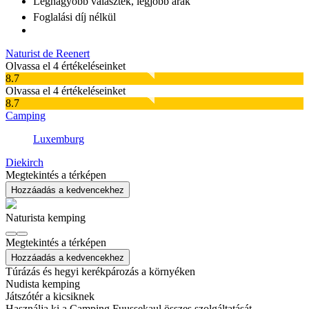
Legnagyobb választék
, legjobb árak
Foglalási díj nélkül
Naturist de Reenert
Olvassa el 4 értékeléseinket
8.7
Olvassa el 4 értékeléseinket
8.7
Camping
Luxemburg
Diekirch
Megtekintés a térképen
Hozzáadás a kedvencekhez
Naturista kemping
Megtekintés a térképen
Hozzáadás a kedvencekhez
Túrázás és hegyi kerékpározás a környéken
Nudista kemping
Játszótér a kicsiknek
Használja ki a Camping Fuussekaul összes szolgáltatását