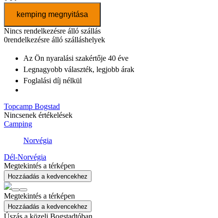
kemping megnyitása
Nincs rendelkezésre álló szállás
0
rendelkezésre álló szálláshelyek
Az Ön nyaralási szakértője
40 éve
Legnagyobb választék
, legjobb árak
Foglalási díj nélkül
Topcamp Bogstad
Nincsenek értékelések
Camping
Norvégia
Dél-Norvégia
Megtekintés a térképen
Hozzáadás a kedvencekhez
Megtekintés a térképen
Hozzáadás a kedvencekhez
Úszás a közeli Bogstadtóban