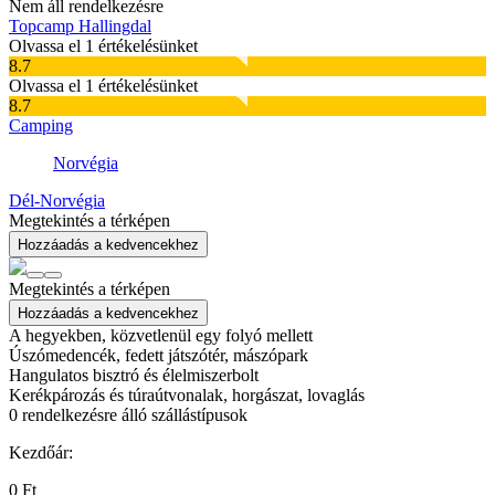
Nem áll rendelkezésre
Topcamp Hallingdal
Olvassa el 1 értékelésünket
8.7
Olvassa el 1 értékelésünket
8.7
Camping
Norvégia
Dél-Norvégia
Megtekintés a térképen
Hozzáadás a kedvencekhez
Megtekintés a térképen
Hozzáadás a kedvencekhez
A hegyekben, közvetlenül egy folyó mellett
Úszómedencék, fedett játszótér, mászópark
Hangulatos bisztró és élelmiszerbolt
Kerékpározás és túraútvonalak, horgászat, lovaglás
0
rendelkezésre álló szállástípusok
Kezdőár:
0 Ft