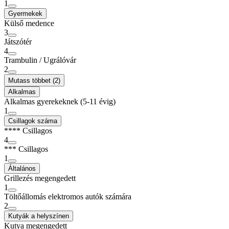
1
Gyermekek
Külső medence
3
Játszótér
4
Trambulin / Ugrálóvár
2
Mutass többet (2)
Alkalmas
Alkalmas gyerekeknek (5-11 évig)
1
Csillagok száma
**** Csillagos
4
*** Csillagos
1
Általános
Grillezés megengedett
1
Töltőállomás elektromos autók számára
2
Kutyák a helyszínen
Kutya megengedett