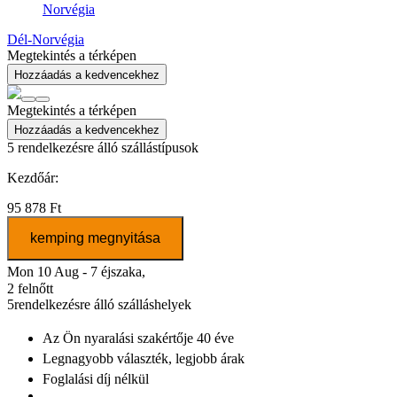
Norvégia
Dél-Norvégia
Megtekintés a térképen
Hozzáadás a kedvencekhez
Megtekintés a térképen
Hozzáadás a kedvencekhez
5
rendelkezésre álló szállástípusok
Kezdőár:
95 878 Ft
kemping megnyitása
Mon 10 Aug - 7 éjszaka,
2 felnőtt
5
rendelkezésre álló szálláshelyek
Az Ön nyaralási szakértője
40 éve
Legnagyobb választék
, legjobb árak
Foglalási díj nélkül