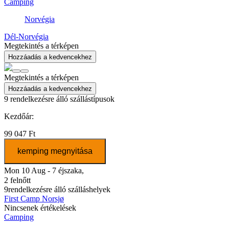
Camping
Norvégia
Dél-Norvégia
Megtekintés a térképen
Hozzáadás a kedvencekhez
Megtekintés a térképen
Hozzáadás a kedvencekhez
9
rendelkezésre álló szállástípusok
Kezdőár:
99 047 Ft
kemping megnyitása
Mon 10 Aug - 7 éjszaka,
2 felnőtt
9
rendelkezésre álló szálláshelyek
First Camp Norsjø
Nincsenek értékelések
Camping