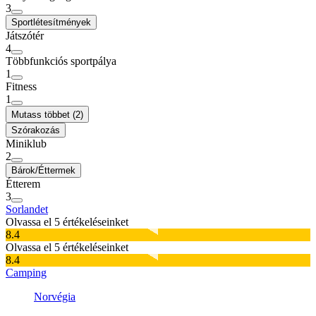
3
Sportlétesítmények
Játszótér
4
Többfunkciós sportpálya
1
Fitness
1
Mutass többet (2)
Szórakozás
Miniklub
2
Bárok/Éttermek
Étterem
3
Sorlandet
Olvassa el 5 értékeléseinket
8.4
Olvassa el 5 értékeléseinket
8.4
Camping
Norvégia