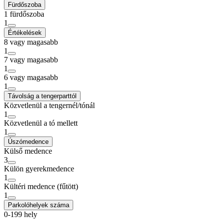
Fürdőszoba
1 fürdőszoba
1
Értékelések
8 vagy magasabb
1
7 vagy magasabb
1
6 vagy magasabb
1
Távolság a tengerparttól
Közvetlenül a tengernél/tónál
1
Közvetlenül a tó mellett
1
Úszómedence
Külső medence
3
Külön gyerekmedence
1
Kültéri medence (fűtött)
1
Parkolóhelyek száma
0-199 hely