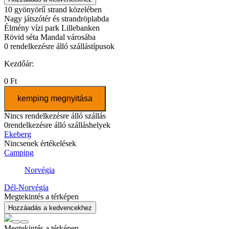
10 gyönyörű strand közelében
Nagy játszótér és strandröplabda
Élmény vízi park Lillebanken
Rövid séta Mandal városába
0
rendelkezésre álló szállástípusok
Kezdőár:
0 Ft
kemping megnyitása
Nincs rendelkezésre álló szállás
0
rendelkezésre álló szálláshelyek
Ekeberg
Nincsenek értékelések
Camping
Norvégia
Dél-Norvégia
Megtekintés a térképen
Hozzáadás a kedvencekhez
Megtekintés a térképen