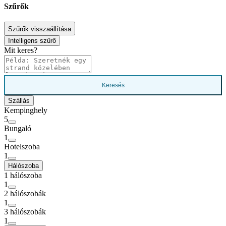
Szűrők
Szűrők visszaállítása
Intelligens szűrő
Mit keres?
Keresés
Szállás
Kempinghely
5
Bungaló
1
Hotelszoba
1
Hálószoba
1 hálószoba
1
2 hálószobák
1
3 hálószobák
1