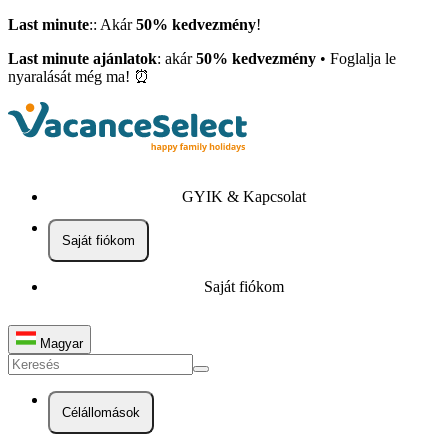
Last minute
:: Akár
50% kedvezmény
!
Last minute ajánlatok
: akár
50% kedvezmény
• Foglalja le
nyaralását még ma! ⏰
GYIK & Kapcsolat
Saját fiókom
Saját fiókom
Magyar
Célállomások