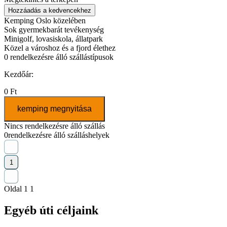
Hozzáadás a kedvencekhez
Kemping Oslo közelében
Sok gyermekbarát tevékenység
Minigolf, lovasiskola, állatpark
Közel a városhoz és a fjord élethez
0
rendelkezésre álló szállástípusok
Kezdőár:
0 Ft
kemping megnyitása
Nincs rendelkezésre álló szállás
0
rendelkezésre álló szálláshelyek
1
Oldal 1 1
Egyéb úti céljaink