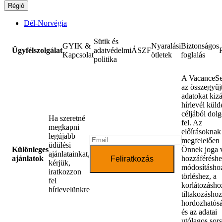
Régió
Dél-Norvégia
Sütik és
GYIK &
Nyaralási
Biztonságos
Ügyfélszolgálat
adatvédelmi
ÁSZF
Kapcsolat
ötletek
foglalás
politika
A VacanceSe
az összegyűjt
adatokat kiz
hírlevél küld
céljából dol
Ha szeretné
fel. Az
megkapni
előírásoknak
legújabb
megfelelően
üdülési
Különleges
Önnek joga 
ajánlatainkat,
ajánlatok
hozzáféréshe
Feliratkozás
kérjük,
módosításhoz
iratkozzon
törléshez, a
fel
korlátozásho
hírlevelünkre
tiltakozáshoz
hordozhatós
és az adatai
utólagos sor