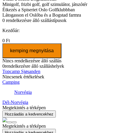
Minigolf, frizbi golf, golf szimulátor, játszótér
Étkezés a Spiseriet Oslo Golfklubbban
Látogasson el Oslóba és a Bogstad farmra
0
rendelkezésre álló szállástípusok
Kezdőár:
0 Ft
kemping megnyitása
Nincs rendelkezésre álló szállás
0
rendelkezésre álló szálláshelyek
Topcamp Sjøsanden
Nincsenek értékelések
Camping
Norvégia
Dél-Norvégia
Megtekintés a térképen
Hozzáadás a kedvencekhez
Megtekintés a térképen
Hozzáadás a kedvencekhez