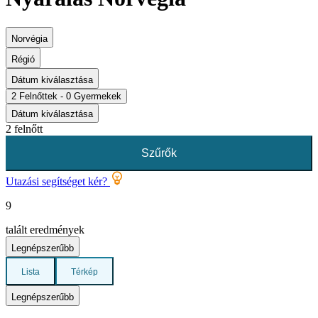
Norvégia
Régió
Dátum kiválasztása
2 Felnőttek - 0 Gyermekek
Dátum kiválasztása
2 felnőtt
Szűrők
Utazási segítséget kér?
9
talált eredmények
Legnépszerűbb
Lista
Térkép
Legnépszerűbb