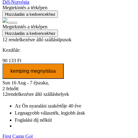
Dél-Norvégia
Megtekintés a térképen
Hozzáadás a kedvencekhez
Megtekintés a térképen
Hozzáadás a kedvencekhez
12
rendelkezésre álló szállástípusok
Kezdőár:
90 133 Ft
kemping megnyitása
Sun 16 Aug - 7 éjszaka,
2 felnőtt
12
rendelkezésre álló szálláshelyek
Az Ön nyaralási szakértője
40 éve
Legnagyobb választék
, legjobb árak
Foglalási díj nélkül
First Camp Gol