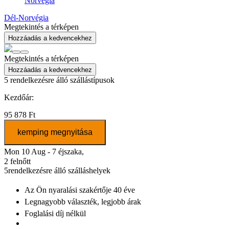
Norvégia
Dél-Norvégia
Megtekintés a térképen
Hozzáadás a kedvencekhez
Megtekintés a térképen
Hozzáadás a kedvencekhez
5
rendelkezésre álló szállástípusok
Kezdőár:
95 878 Ft
kemping megnyitása
Mon 10 Aug - 7 éjszaka,
2 felnőtt
5
rendelkezésre álló szálláshelyek
Az Ön nyaralási szakértője
40 éve
Legnagyobb választék
, legjobb árak
Foglalási díj nélkül