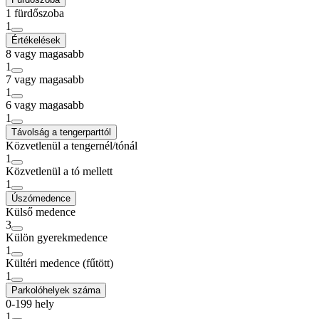
1 fürdőszoba
1
Értékelések
8 vagy magasabb
1
7 vagy magasabb
1
6 vagy magasabb
1
Távolság a tengerparttól
Közvetlenül a tengernél/tónál
1
Közvetlenül a tó mellett
1
Úszómedence
Külső medence
3
Külön gyerekmedence
1
Kültéri medence (fűtött)
1
Parkolóhelyek száma
0-199 hely
1