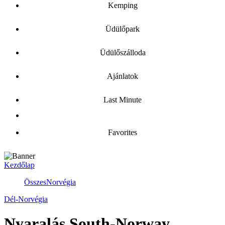
Kemping
Üdülőpark
Üdülőszálloda
Ajánlatok
Last Minute
Favorites
Kezdőlap
Összes
Norvégia
Dél-Norvégia
Nyaralás South-Norway