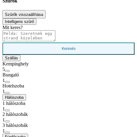
Szűrők
Szűrők visszaállítása
Intelligens szűrő
Mit keres?
Keresés
Szállás
Kempinghely
5
Bungaló
1
Hotelszoba
1
Hálószoba
1 hálószoba
1
2 hálószobák
1
3 hálószobák
1
Fürdőszoba