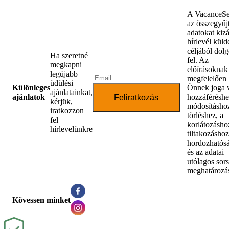
A VacanceSe
az összegyűjt
adatokat kiz
hírlevél küld
céljából dol
Ha szeretné
fel. Az
megkapni
előírásoknak
legújabb
megfelelően
üdülési
Különleges
Önnek joga 
ajánlatainkat,
ajánlatok
hozzáféréshe
Feliratkozás
kérjük,
módosításhoz
iratkozzon
törléshez, a
fel
korlátozásho
hírlevelünkre
tiltakozáshoz
hordozhatós
és az adatai
utólagos sor
meghatározá
Kövessen minket