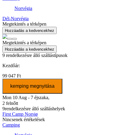
Norvégia
Dél-Norvégia
Megtekintés a térképen
Hozzáadás a kedvencekhez
Megtekintés a térképen
Hozzáadás a kedvencekhez
9
rendelkezésre álló szállástípusok
Kezdőár:
99 047 Ft
kemping megnyitása
Mon 10 Aug - 7 éjszaka,
2 felnőtt
9
rendelkezésre álló szálláshelyek
First Camp Norsjø
Nincsenek értékelések
Camping