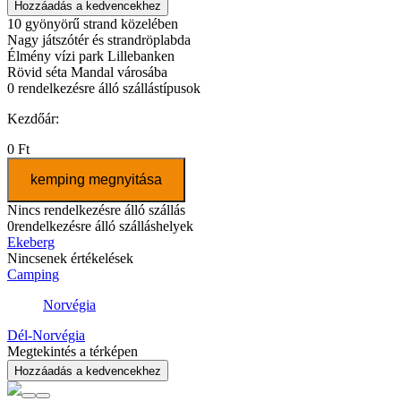
Hozzáadás a kedvencekhez
10 gyönyörű strand közelében
Nagy játszótér és strandröplabda
Élmény vízi park Lillebanken
Rövid séta Mandal városába
0
rendelkezésre álló szállástípusok
Kezdőár:
0 Ft
kemping megnyitása
Nincs rendelkezésre álló szállás
0
rendelkezésre álló szálláshelyek
Ekeberg
Nincsenek értékelések
Camping
Norvégia
Dél-Norvégia
Megtekintés a térképen
Hozzáadás a kedvencekhez