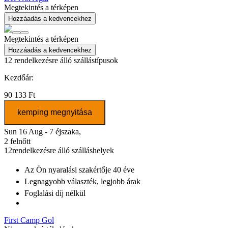
Megtekintés a térképen
Hozzáadás a kedvencekhez
Megtekintés a térképen
Hozzáadás a kedvencekhez
12
rendelkezésre álló szállástípusok
Kezdőár:
90 133 Ft
kemping megnyitása
Sun 16 Aug - 7 éjszaka,
2 felnőtt
12
rendelkezésre álló szálláshelyek
Az Ön nyaralási szakértője
40 éve
Legnagyobb választék
, legjobb árak
Foglalási díj nélkül
First Camp Gol