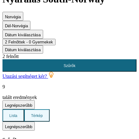
Norvégia
Dél-Norvégia
Dátum kiválasztása
2 Felnőttek - 0 Gyermekek
Dátum kiválasztása
2 felnőtt
Szűrők
Utazási segítséget kér?
9
talált eredmények
Legnépszerűbb
Lista
Térkép
Legnépszerűbb