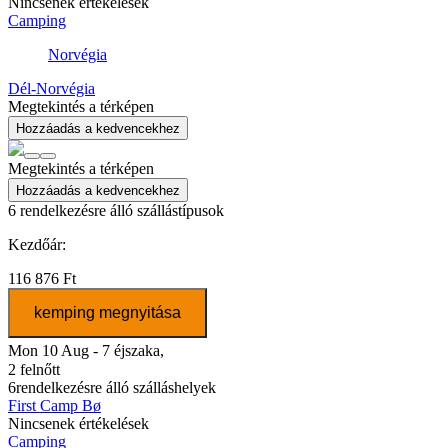
Nincsenek értékelések
Camping
Norvégia
Dél-Norvégia
Megtekintés a térképen
Hozzáadás a kedvencekhez
Megtekintés a térképen
Hozzáadás a kedvencekhez
6
rendelkezésre álló szállástípusok
Kezdőár:
116 876 Ft
kemping megnyitása
Mon 10 Aug - 7 éjszaka,
2 felnőtt
6
rendelkezésre álló szálláshelyek
First Camp Bø
Nincsenek értékelések
Camping