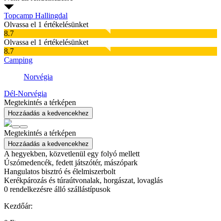
Topcamp Hallingdal
Olvassa el 1 értékelésünket
8.7
Olvassa el 1 értékelésünket
8.7
Camping
Norvégia
Dél-Norvégia
Megtekintés a térképen
Hozzáadás a kedvencekhez
Megtekintés a térképen
Hozzáadás a kedvencekhez
A hegyekben, közvetlenül egy folyó mellett
Úszómedencék, fedett játszótér, mászópark
Hangulatos bisztró és élelmiszerbolt
Kerékpározás és túraútvonalak, horgászat, lovaglás
0
rendelkezésre álló szállástípusok
Kezdőár: