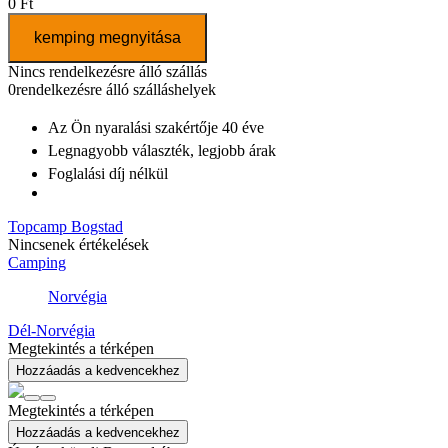
0 Ft
kemping megnyitása
Nincs rendelkezésre álló szállás
0
rendelkezésre álló szálláshelyek
Az Ön nyaralási szakértője
40 éve
Legnagyobb választék
, legjobb árak
Foglalási díj nélkül
Topcamp Bogstad
Nincsenek értékelések
Camping
Norvégia
Dél-Norvégia
Megtekintés a térképen
Hozzáadás a kedvencekhez
Megtekintés a térképen
Hozzáadás a kedvencekhez