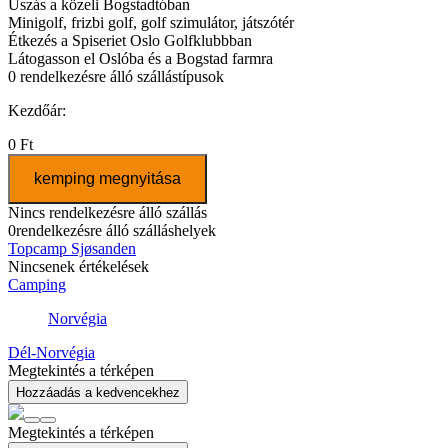
Úszás a közeli Bogstadtóban
Minigolf, frizbi golf, golf szimulátor, játszótér
Étkezés a Spiseriet Oslo Golfklubbban
Látogasson el Oslóba és a Bogstad farmra
0
rendelkezésre álló szállástípusok
Kezdőár:
0 Ft
kemping megnyitása
Nincs rendelkezésre álló szállás
0
rendelkezésre álló szálláshelyek
Topcamp Sjøsanden
Nincsenek értékelések
Camping
Norvégia
Dél-Norvégia
Megtekintés a térképen
Hozzáadás a kedvencekhez
Megtekintés a térképen