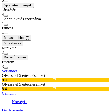
3
Sportlétesítmények
Játszótér
4
Többfunkciós sportpálya
1
Fitness
1
Mutass többet (2)
Szórakozás
Miniklub
2
Bárok/Éttermek
Étterem
3
Sorlandet
Olvassa el 5 értékeléseinket
8.4
Olvassa el 5 értékeléseinket
8.4
Camping
Norvégia
Dél-Norvégia