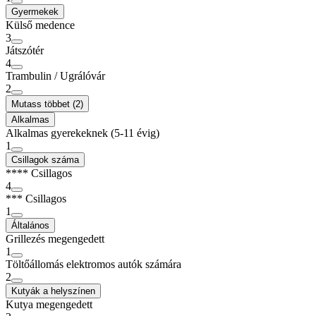
Gyermekek
Külső medence
3
Játszótér
4
Trambulin / Ugrálóvár
2
Mutass többet (2)
Alkalmas
Alkalmas gyerekeknek (5-11 évig)
1
Csillagok száma
**** Csillagos
4
*** Csillagos
1
Általános
Grillezés megengedett
1
Töltőállomás elektromos autók számára
2
Kutyák a helyszínen
Kutya megengedett