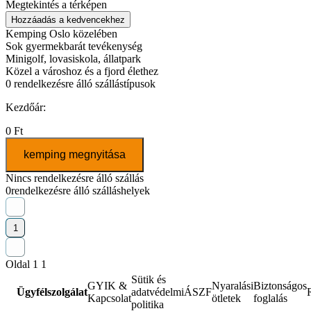
Megtekintés a térképen
Hozzáadás a kedvencekhez
Kemping Oslo közelében
Sok gyermekbarát tevékenység
Minigolf, lovasiskola, állatpark
Közel a városhoz és a fjord élethez
0
rendelkezésre álló szállástípusok
Kezdőár:
0 Ft
kemping megnyitása
Nincs rendelkezésre álló szállás
0
rendelkezésre álló szálláshelyek
1
Oldal 1 1
Sütik és
GYIK &
Nyaralási
Biztonságos
Ügyfélszolgálat
adatvédelmi
ÁSZF
Kapcsolat
ötletek
foglalás
politika