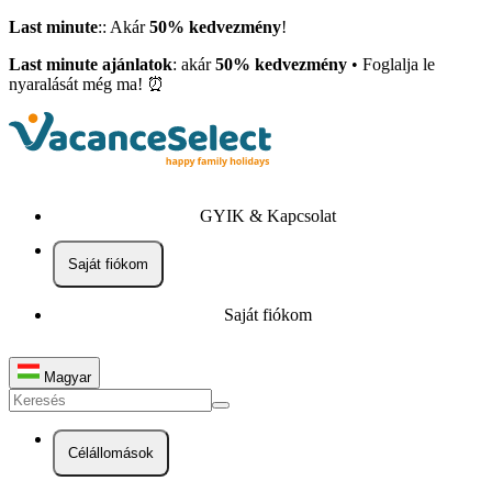
Last minute
:: Akár
50% kedvezmény
!
Last minute ajánlatok
: akár
50% kedvezmény
• Foglalja le
nyaralását még ma! ⏰
GYIK & Kapcsolat
Saját fiókom
Saját fiókom
Magyar
Célállomások