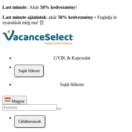
Last minute
:: Akár
50% kedvezmény
!
Last minute ajánlatok
: akár
50% kedvezmény
• Foglalja le
nyaralását még ma! ⏰
GYIK & Kapcsolat
Saját fiókom
Saját fiókom
Magyar
Célállomások