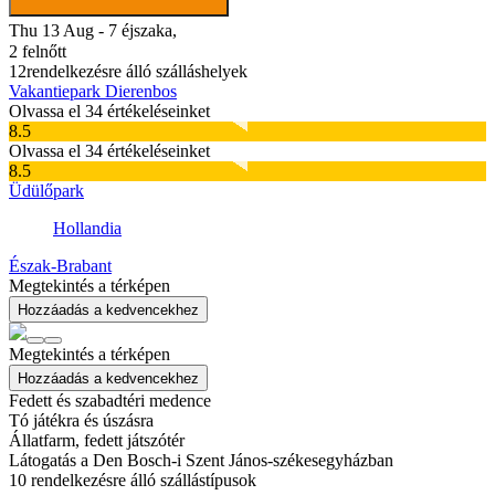
Thu 13 Aug - 7 éjszaka,
2 felnőtt
12
rendelkezésre álló szálláshelyek
Vakantiepark Dierenbos
Olvassa el 34 értékeléseinket
8.5
Olvassa el 34 értékeléseinket
8.5
Üdülőpark
Hollandia
Észak-Brabant
Megtekintés a térképen
Hozzáadás a kedvencekhez
Megtekintés a térképen
Hozzáadás a kedvencekhez
Fedett és szabadtéri medence
Tó játékra és úszásra
Állatfarm, fedett játszótér
Látogatás a Den Bosch-i Szent János-székesegyházban
10
rendelkezésre álló szállástípusok