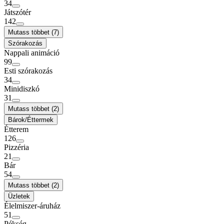
34
Játszótér
142
Mutass többet (7)
Szórakozás
Nappali animáció
99
Esti szórakozás
34
Minidiszkó
31
Mutass többet (2)
Bárok/Éttermek
Étterem
126
Pizzéria
21
Bár
54
Mutass többet (2)
Üzletek
Élelmiszer-áruház
51
Pékség