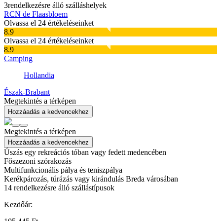
3
rendelkezésre álló szálláshelyek
RCN de Flaasbloem
Olvassa el 24 értékeléseinket
8.9
Olvassa el 24 értékeléseinket
8.9
Camping
Hollandia
Észak-Brabant
Megtekintés a térképen
Hozzáadás a kedvencekhez
Megtekintés a térképen
Hozzáadás a kedvencekhez
Úszás egy rekreációs tóban vagy fedett medencében
Főszezoni szórakozás
Multifunkcionális pálya és teniszpálya
Kerékpározás, túrázás vagy kirándulás Breda városában
14
rendelkezésre álló szállástípusok
Kezdőár: