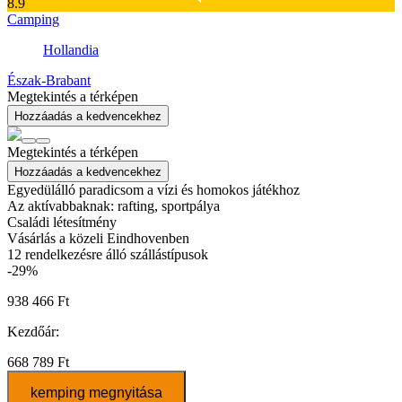
8.9
Camping
Hollandia
Észak-Brabant
Megtekintés a térképen
Hozzáadás a kedvencekhez
Megtekintés a térképen
Hozzáadás a kedvencekhez
Egyedülálló paradicsom a vízi és homokos játékhoz
Az aktívabbaknak: rafting, sportpálya
Családi létesítmény
Vásárlás a közeli Eindhovenben
12
rendelkezésre álló szállástípusok
-29%
938 466 Ft
Kezdőár:
668 789 Ft
kemping megnyitása