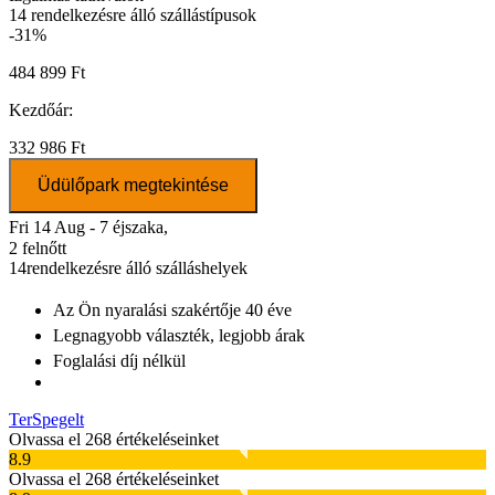
14
rendelkezésre álló szállástípusok
-31%
484 899 Ft
Kezdőár:
332 986 Ft
Üdülőpark megtekintése
Fri 14 Aug - 7 éjszaka,
2 felnőtt
14
rendelkezésre álló szálláshelyek
Az Ön nyaralási szakértője
40 éve
Legnagyobb választék
, legjobb árak
Foglalási díj nélkül
TerSpegelt
Olvassa el 268 értékeléseinket
8.9
Olvassa el 268 értékeléseinket