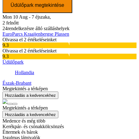
Üdülőpark megtekintése
Mon 10 Aug - 7 éjszaka,
2 felnőtt
24
rendelkezésre álló szálláshelyek
EuroParcs Kraaijenbergse Plassen
Olvassa el 2 értékeléseinket
9.3
Olvassa el 2 értékeléseinket
9.3
Üdülőpark
Hollandia
Észak-Brabant
Megtekintés a térképen
Hozzáadás a kedvencekhez
Megtekintés a térképen
Hozzáadás a kedvencekhez
Medence és még több
Kerékpár- és csónakkölcsönzés
Éttermek és bárok
Izgalmas látnivalók