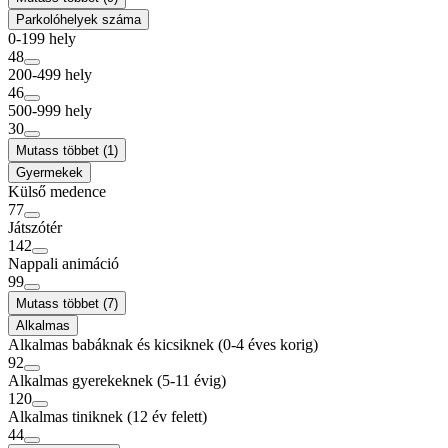
Parkolóhelyek száma
0-199 hely
48
200-499 hely
46
500-999 hely
30
Mutass többet (1)
Gyermekek
Külső medence
77
Játszótér
142
Nappali animáció
99
Mutass többet (7)
Alkalmas
Alkalmas babáknak és kicsiknek (0-4 éves korig)
92
Alkalmas gyerekeknek (5-11 évig)
120
Alkalmas tiniknek (12 év felett)
44