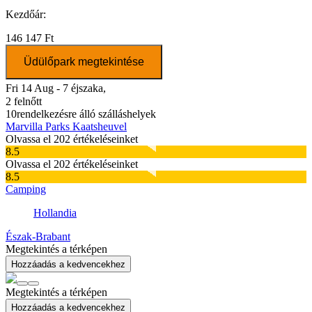
Kezdőár:
146 147 Ft
Üdülőpark megtekintése
Fri 14 Aug - 7 éjszaka,
2 felnőtt
10
rendelkezésre álló szálláshelyek
Marvilla Parks Kaatsheuvel
Olvassa el 202 értékeléseinket
8.5
Olvassa el 202 értékeléseinket
8.5
Camping
Hollandia
Észak-Brabant
Megtekintés a térképen
Hozzáadás a kedvencekhez
Megtekintés a térképen
Hozzáadás a kedvencekhez