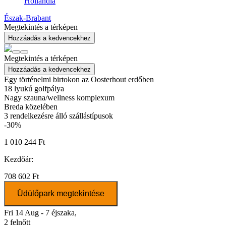
Hollandia
Észak-Brabant
Megtekintés a térképen
Hozzáadás a kedvencekhez
Megtekintés a térképen
Hozzáadás a kedvencekhez
Egy történelmi birtokon az Oosterhout erdőben
18 lyukú golfpálya
Nagy szauna/wellness komplexum
Breda közelében
3
rendelkezésre álló szállástípusok
-30%
1 010 244 Ft
Kezdőár:
708 602 Ft
Üdülőpark megtekintése
Fri 14 Aug - 7 éjszaka,
2 felnőtt