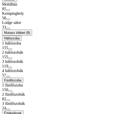
Mobilház
85
Kempinghely
58
Lodge sátor
33
Mutass többet (8)
Hálószoba
1 hálószoba
155
2 hálószobák
155
3 hálószobák
119
4 hálószobák
57
Fürdőszoba
1 fürdőszoba
150
2 fürdőszobák
82
3 fürdőszobák
24
Értékelések