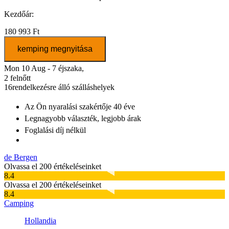
Kezdőár:
180 993 Ft
kemping megnyitása
Mon 10 Aug - 7 éjszaka,
2 felnőtt
16
rendelkezésre álló szálláshelyek
Az Ön nyaralási szakértője
40 éve
Legnagyobb választék
, legjobb árak
Foglalási díj nélkül
de Bergen
Olvassa el 200 értékeléseinket
8.4
Olvassa el 200 értékeléseinket
8.4
Camping
Hollandia