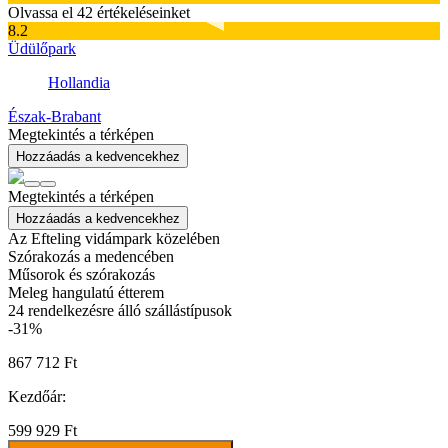
Olvassa el 42 értékeléseinket
8.2
Üdülőpark
Hollandia
Észak-Brabant
Megtekintés a térképen
Hozzáadás a kedvencekhez
Megtekintés a térképen
Hozzáadás a kedvencekhez
Az Efteling vidámpark közelében
Szórakozás a medencében
Műsorok és szórakozás
Meleg hangulatú étterem
24
rendelkezésre álló szállástípusok
-31%
867 712 Ft
Kezdőár:
599 929 Ft