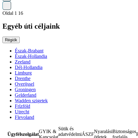
Oldal 1 16
Egyéb úti céljaink
Régiók
Észak-Brabant
Észak-Hollandia
Zeeland
Dél-Hollandia
Limburg
Drenthe
Overijssel
Groningen
Gelderland
Wadden szigetek
Frízföld
Utrecht
Flevoland
Sütik és
GYIK &
Nyaralási
Biztonságos
Ügyfélszolgálat
adatvédelmi
ÁSZF
Kapcsolat
ötletek
foglalás