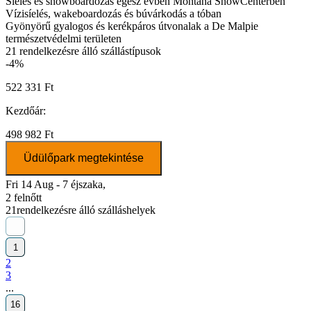
Síelés és snowboardozás egész évben Montana SnowCenterben
Vízisíelés, wakeboardozás és búvárkodás a tóban
Gyönyörű gyalogos és kerékpáros útvonalak a De Malpie
természetvédelmi területen
21
rendelkezésre álló szállástípusok
-4%
522 331 Ft
Kezdőár:
498 982 Ft
Üdülőpark megtekintése
Fri 14 Aug - 7 éjszaka,
2 felnőtt
21
rendelkezésre álló szálláshelyek
1
2
3
...
16