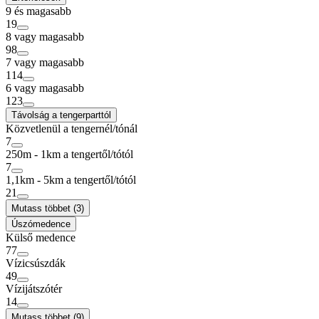
9 és magasabb
19
8 vagy magasabb
98
7 vagy magasabb
114
6 vagy magasabb
123
Távolság a tengerparttól
Közvetlenül a tengernél/tónál
7
250m - 1km a tengertől/tótól
7
1,1km - 5km a tengertől/tótól
21
Mutass többet (3)
Úszómedence
Külső medence
77
Vízicsúszdák
49
Vízijátszótér
14
Mutass többet (9)