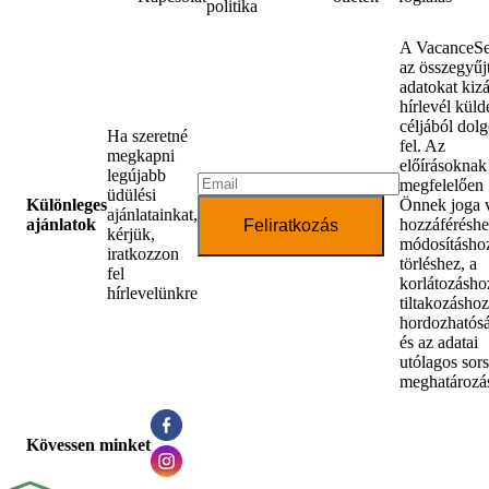
politika
A VacanceSe
az összegyűjt
adatokat kiz
hírlevél küld
céljából dol
Ha szeretné
fel. Az
megkapni
előírásoknak
legújabb
megfelelően
üdülési
Különleges
Önnek joga 
ajánlatainkat,
ajánlatok
hozzáféréshe
Feliratkozás
kérjük,
módosításhoz
iratkozzon
törléshez, a
fel
korlátozásho
hírlevelünkre
tiltakozáshoz
hordozhatós
és az adatai
utólagos sor
meghatározá
Kövessen minket