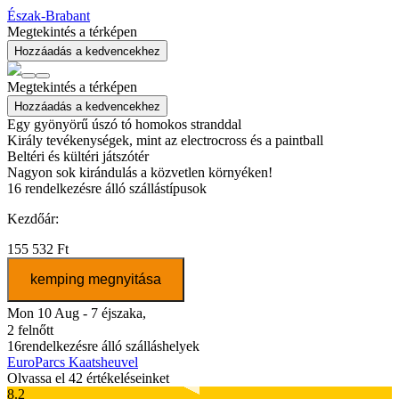
Észak-Brabant
Megtekintés a térképen
Hozzáadás a kedvencekhez
Megtekintés a térképen
Hozzáadás a kedvencekhez
Egy gyönyörű úszó tó homokos stranddal
Király tevékenységek, mint az electrocross és a paintball
Beltéri és kültéri játszótér
Nagyon sok kirándulás a közvetlen környéken!
16
rendelkezésre álló szállástípusok
Kezdőár:
155 532 Ft
kemping megnyitása
Mon 10 Aug - 7 éjszaka,
2 felnőtt
16
rendelkezésre álló szálláshelyek
EuroParcs Kaatsheuvel
Olvassa el 42 értékeléseinket
8.2