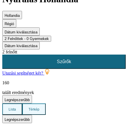
Hollandia
Régió
Dátum kiválasztása
2 Felnőttek - 0 Gyermekek
Dátum kiválasztása
2 felnőtt
Szűrők
Utazási segítséget kér?
160
talált eredmények
Legnépszerűbb
Lista
Térkép
Legnépszerűbb