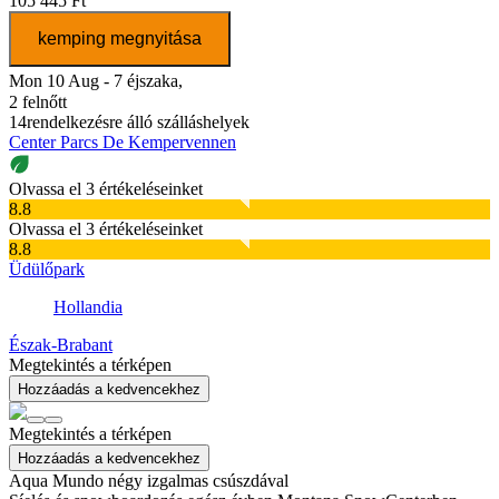
105 445 Ft
kemping megnyitása
Mon 10 Aug - 7 éjszaka,
2 felnőtt
14
rendelkezésre álló szálláshelyek
Center Parcs De Kempervennen
Olvassa el 3 értékeléseinket
8.8
Olvassa el 3 értékeléseinket
8.8
Üdülőpark
Hollandia
Észak-Brabant
Megtekintés a térképen
Hozzáadás a kedvencekhez
Megtekintés a térképen
Hozzáadás a kedvencekhez
Aqua Mundo négy izgalmas csúszdával