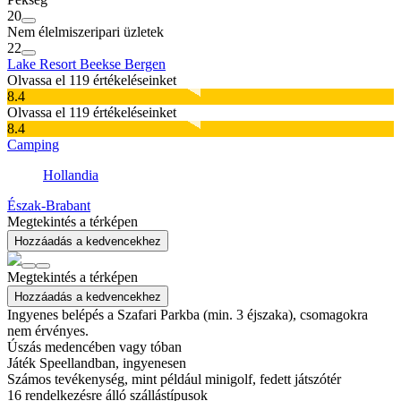
20
Nem élelmiszeripari üzletek
22
Lake Resort Beekse Bergen
Olvassa el 119 értékeléseinket
8.4
Olvassa el 119 értékeléseinket
8.4
Camping
Hollandia
Észak-Brabant
Megtekintés a térképen
Hozzáadás a kedvencekhez
Megtekintés a térképen
Hozzáadás a kedvencekhez
Ingyenes belépés a Szafari Parkba (min. 3 éjszaka), csomagokra
nem érvényes.
Úszás medencében vagy tóban
Játék Speellandban, ingyenesen
Számos tevékenység, mint például minigolf, fedett játszótér
16
rendelkezésre álló szállástípusok