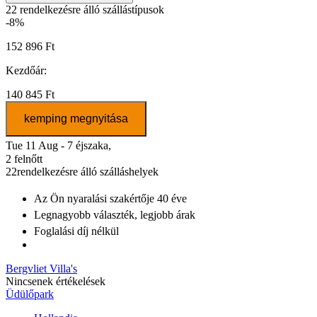
22
rendelkezésre álló szállástípusok
-8%
152 896 Ft
Kezdőár:
140 845 Ft
kemping megnyitása
Tue 11 Aug - 7 éjszaka,
2 felnőtt
22
rendelkezésre álló szálláshelyek
Az Ön nyaralási szakértője
40 éve
Legnagyobb választék
, legjobb árak
Foglalási díj nélkül
Bergvliet Villa's
Nincsenek értékelések
Üdülőpark