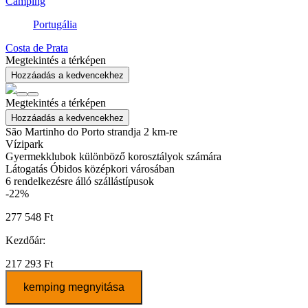
Camping
Portugália
Costa de Prata
Megtekintés a térképen
Hozzáadás a kedvencekhez
Megtekintés a térképen
Hozzáadás a kedvencekhez
São Martinho do Porto strandja 2 km-re
Vízipark
Gyermekklubok különböző korosztályok számára
Látogatás Óbidos középkori városában
6
rendelkezésre álló szállástípusok
-22%
277 548 Ft
Kezdőár:
217 293 Ft
kemping megnyitása