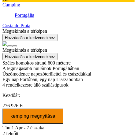
Camping
Portugália
Costa de Prata
Megtekintés a térképen
Hozzáadás a kedvencekhez
Megtekintés a térképen
Hozzáadás a kedvencekhez
Széles homokos strand 600 méterre
A legmagasabb hullámok Portugáliában
Úszómedence napozóterülettel és csúszdákkal
Egy nap Portóban, egy nap Lisszabonban
4
rendelkezésre álló szállástípusok
Kezdőár:
276 926 Ft
kemping megnyitása
Thu 1 Apr - 7 éjszaka,
2 felnőtt