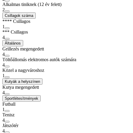
Alkalmas tiniknek (12 év felett)
2
Csillagok száma
**** Csillagos
1
*** Csillagos
4
Általános
Grillezés megengedett
4
Töltőállomás elektromos autók számára
4
Közel a nagyvároshoz
1
Kutyák a helyszínen
Kutya megengedett
4
Sportlétesítmények
Futball
1
Tenisz
4
Játszótér
4