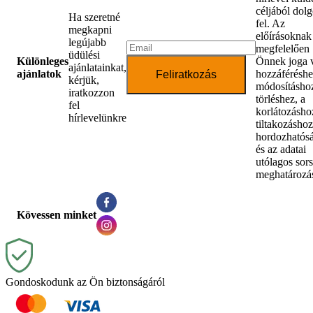
céljából dol
Ha szeretné
fel. Az
megkapni
előírásoknak
legújabb
megfelelően
üdülési
Különleges
Önnek joga 
ajánlatainkat,
ajánlatok
hozzáféréshe
Feliratkozás
kérjük,
módosításhoz
iratkozzon
törléshez, a
fel
korlátozásho
hírlevelünkre
tiltakozáshoz
hordozhatós
és az adatai
utólagos sor
meghatározá
Kövessen minket
Gondoskodunk az Ön biztonságáról