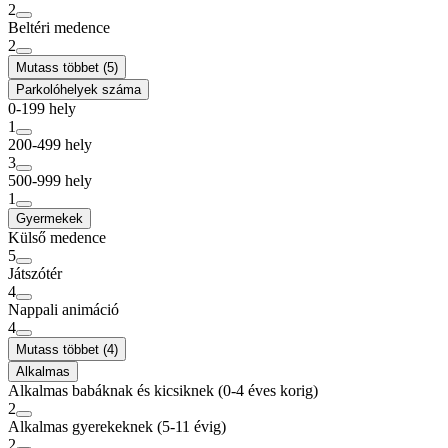
2
Beltéri medence
2
Mutass többet (5)
Parkolóhelyek száma
0-199 hely
1
200-499 hely
3
500-999 hely
1
Gyermekek
Külső medence
5
Játszótér
4
Nappali animáció
4
Mutass többet (4)
Alkalmas
Alkalmas babáknak és kicsiknek (0-4 éves korig)
2
Alkalmas gyerekeknek (5-11 évig)
2