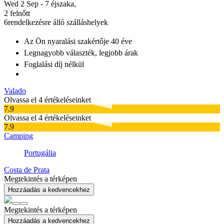
Wed 2 Sep - 7 éjszaka,
2 felnőtt
6
rendelkezésre álló szálláshelyek
Az Ön nyaralási szakértője
40 éve
Legnagyobb választék
, legjobb árak
Foglalási díj nélkül
Valado
Olvassa el 4 értékeléseinket
7.9
Olvassa el 4 értékeléseinket
7.9
Camping
Portugália
Costa de Prata
Megtekintés a térképen
Hozzáadás a kedvencekhez
Megtekintés a térképen
Hozzáadás a kedvencekhez