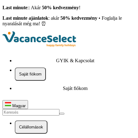
Last minute
:: Akár
50% kedvezmény
!
Last minute ajánlatok
: akár
50% kedvezmény
• Foglalja le
nyaralását még ma! ⏰
GYIK & Kapcsolat
Saját fiókom
Saját fiókom
Magyar
Célállomások