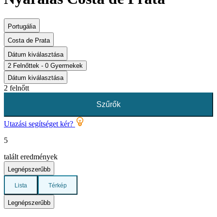
Portugália
Costa de Prata
Dátum kiválasztása
2 Felnőttek - 0 Gyermekek
Dátum kiválasztása
2 felnőtt
Szűrők
Utazási segítséget kér?
5
talált eredmények
Legnépszerűbb
Lista
Térkép
Legnépszerűbb