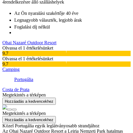
4
rendelkezésre álló szálláshelyek
Az Ön nyaralási szakértője
40 éve
Legnagyobb választék
, legjobb árak
Foglalási díj nélkül
Ohai Nazaré Outdoor Resort
Olvassa el 1 értékelésünket
9.7
Olvassa el 1 értékelésünket
9.7
Camping
Portugália
Costa de Prata
Megtekintés a térképen
Hozzáadás a kedvencekhez
Megtekintés a térképen
Hozzáadás a kedvencekhez
Közel Portugália egyik leglátványosabb strandjához
Az Ohai Nazaré Outdoor Resort a Leiria Nemzeti Park hatalmas