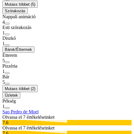
Mutass többet (5)
Szórakozás
Nappali animáció
4
Esti szórakozás
1
Diszkó
1
Bárok/Éttermek
Étterem
5
Pizzéria
1
Bár
5
Mutass többet (2)
Üzletek
Pékség
1
Sao Pedro de Moel
Olvassa el 7 értékeléseinket
7.6
Olvassa el 7 értékeléseinket
7.6