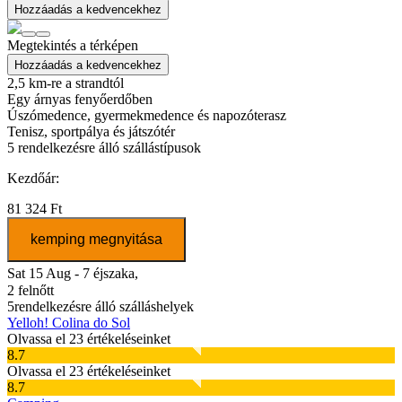
Hozzáadás a kedvencekhez
Megtekintés a térképen
Hozzáadás a kedvencekhez
2,5 km-re a strandtól
Egy árnyas fenyőerdőben
Úszómedence, gyermekmedence és napozóterasz
Tenisz, sportpálya és játszótér
5
rendelkezésre álló szállástípusok
Kezdőár:
81 324 Ft
kemping megnyitása
Sat 15 Aug - 7 éjszaka,
2 felnőtt
5
rendelkezésre álló szálláshelyek
Yelloh! Colina do Sol
Olvassa el 23 értékeléseinket
8.7
Olvassa el 23 értékeléseinket
8.7