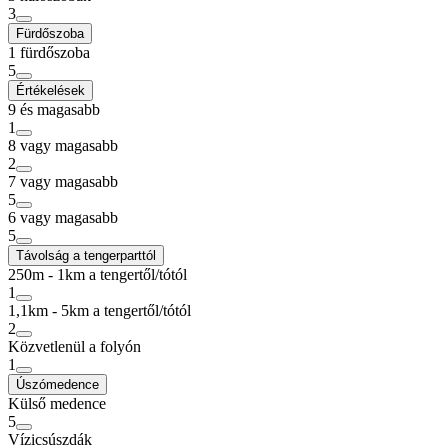
3
Fürdőszoba
1 fürdőszoba
5
Értékelések
9 és magasabb
1
8 vagy magasabb
2
7 vagy magasabb
5
6 vagy magasabb
5
Távolság a tengerparttól
250m - 1km a tengertől/tótól
1
1,1km - 5km a tengertől/tótól
2
Közvetlenül a folyón
1
Úszómedence
Külső medence
5
Vízicsúszdák