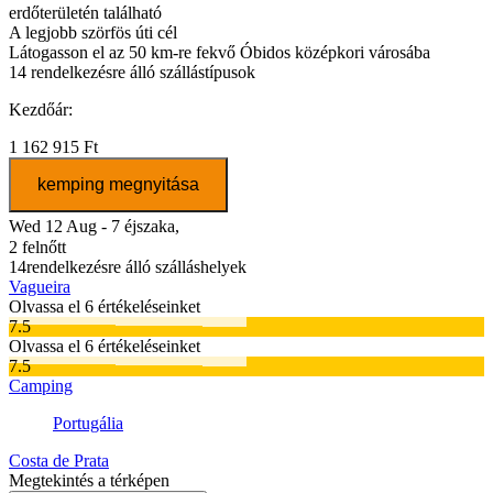
erdőterületén található
A legjobb szörfös úti cél
Látogasson el az 50 km-re fekvő Óbidos középkori városába
14
rendelkezésre álló szállástípusok
Kezdőár:
1 162 915 Ft
kemping megnyitása
Wed 12 Aug - 7 éjszaka,
2 felnőtt
14
rendelkezésre álló szálláshelyek
Vagueira
Olvassa el 6 értékeléseinket
7.5
Olvassa el 6 értékeléseinket
7.5
Camping
Portugália
Costa de Prata
Megtekintés a térképen