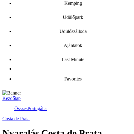
Kemping
Üdülőpark
Üdülőszálloda
Ajánlatok
Last Minute
Favorites
Kezdőlap
Összes
Portugália
Costa de Prata
Nyaralás Costa de Prata