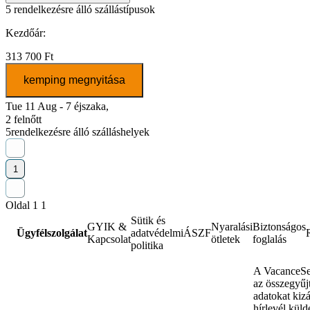
5
rendelkezésre álló szállástípusok
Kezdőár:
313 700 Ft
kemping megnyitása
Tue 11 Aug - 7 éjszaka,
2 felnőtt
5
rendelkezésre álló szálláshelyek
1
Oldal 1 1
Sütik és
GYIK &
Nyaralási
Biztonságos
Ügyfélszolgálat
adatvédelmi
ÁSZF
Kapcsolat
ötletek
foglalás
politika
A VacanceSe
az összegyűjt
adatokat kiz
hírlevél küld