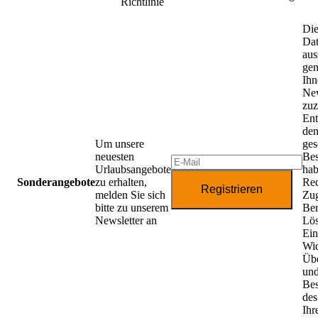
Richtlinie
Die
Da
aus
gen
Ihn
New
zuz
Ent
de
Um unsere
ges
neuesten
Be
Urlaubsangebote
hab
Sonderangebote
zu erhalten,
Rec
Registrieren
melden Sie sich
Zug
bitte zu unserem
Ber
Newsletter an
Lö
Ein
Wid
Übe
un
Be
des
Ihr