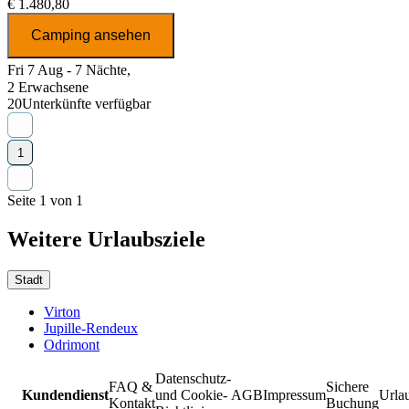
€ 1.480,80
Camping ansehen
Fri 7 Aug - 7 Nächte,
2 Erwachsene
20
Unterkünfte verfügbar
1
Seite 1 von 1
Weitere Urlaubsziele
Stadt
Virton
Jupille-Rendeux
Odrimont
Datenschutz-
FAQ &
Sichere
Kundendienst
und Cookie-
AGB
Impressum
Urla
Kontakt
Buchung