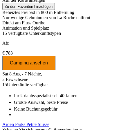
Auf der Karte anzeigen
Zu den Favoriten hinzufügen
Beheiztes Freibad in 800 m Entfernung
Nur wenige Gehminuten von La Roche entfernt
Direkt am Fluss Ourthe
Animation und Spielplatz
15
verfügbare Unterkunftstypen
Ab:
€ 783
Camping ansehen
Sat 8 Aug - 7 Nächte,
2 Erwachsene
15
Unterkünfte verfügbar
Ihr Urlaubsspezialist
seit 40 Jahren
Größte Auswahl
, beste Preise
Keine Buchungsgebühr
Arden Parks Petite Suisse
Schauen Sie sich unsere 31 Bewertungen an