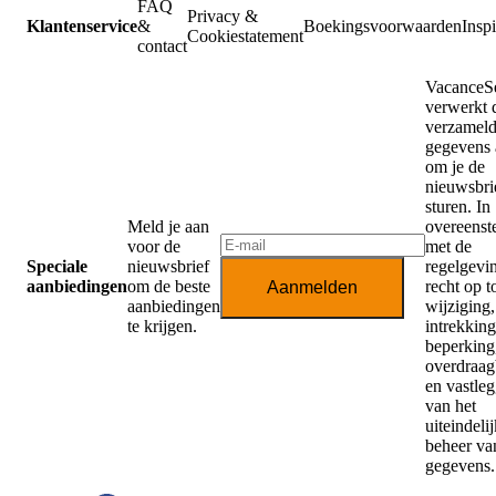
FAQ
Privacy &
Klantenservice
&
Boekingsvoorwaarden
Inspi
Cookiestatement
contact
VacanceSe
verwerkt 
verzamel
gegevens 
om je de
nieuwsbrie
sturen. In
Meld je aan
overeens
voor de
met de
Speciale
nieuwsbrief
regelgevi
aanbiedingen
om de beste
recht op 
Aanmelden
aanbiedingen
wijziging,
te krijgen.
intrekking
beperking,
overdraag
en vastle
van het
uiteindeli
beheer va
gegevens.