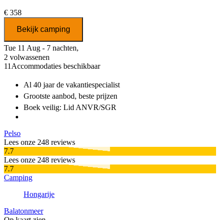
€ 358
Bekijk camping
Tue 11 Aug - 7 nachten,
2 volwassenen
11
Accommodaties beschikbaar
Al 40 jaar
de vakantiespecialist
Grootste aanbod
, beste prijzen
Boek veilig: Lid ANVR/SGR
Pelso
Lees onze 248 reviews
7.7
Lees onze 248 reviews
7.7
Camping
Hongarije
Balatonmeer
Op kaart zien