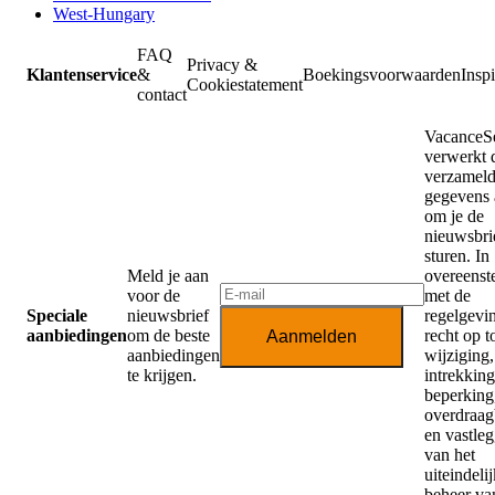
West-Hungary
FAQ
Privacy &
Klantenservice
&
Boekingsvoorwaarden
Inspi
Cookiestatement
contact
VacanceSe
verwerkt 
verzamel
gegevens 
om je de
nieuwsbrie
sturen. In
Meld je aan
overeens
voor de
met de
Speciale
nieuwsbrief
regelgevi
aanbiedingen
om de beste
recht op 
Aanmelden
aanbiedingen
wijziging,
te krijgen.
intrekking
beperking,
overdraag
en vastle
van het
uiteindeli
beheer va