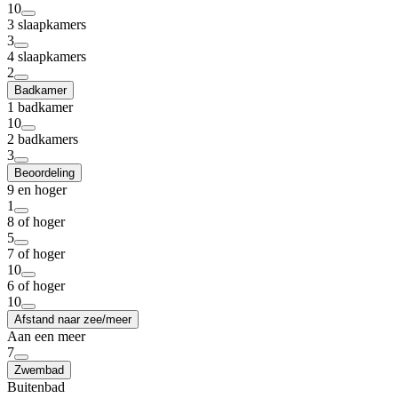
10
3 slaapkamers
3
4 slaapkamers
2
Badkamer
1 badkamer
10
2 badkamers
3
Beoordeling
9 en hoger
1
8 of hoger
5
7 of hoger
10
6 of hoger
10
Afstand naar zee/meer
Aan een meer
7
Zwembad
Buitenbad