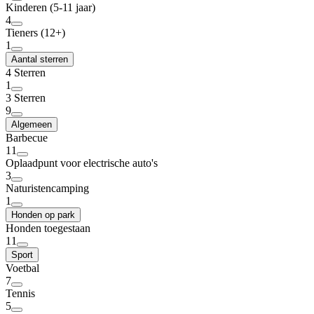
Kinderen (5-11 jaar)
4
Tieners (12+)
1
Aantal sterren
4 Sterren
1
3 Sterren
9
Algemeen
Barbecue
11
Oplaadpunt voor electrische auto's
3
Naturistencamping
1
Honden op park
Honden toegestaan
11
Sport
Voetbal
7
Tennis
5