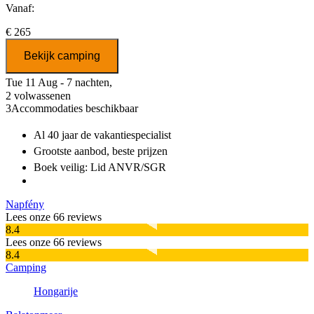
Vanaf:
€ 265
Bekijk camping
Tue 11 Aug - 7 nachten,
2 volwassenen
3
Accommodaties beschikbaar
Al 40 jaar
de vakantiespecialist
Grootste aanbod
, beste prijzen
Boek veilig: Lid ANVR/SGR
Napfény
Lees onze 66 reviews
8.4
Lees onze 66 reviews
8.4
Camping
Hongarije