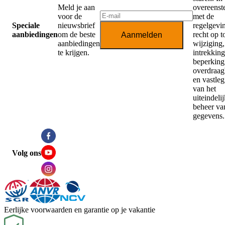
Meld je aan
overeens
voor de
met de
Speciale
nieuwsbrief
regelgevi
aanbiedingen
om de beste
recht op 
Aanmelden
aanbiedingen
wijziging,
te krijgen.
intrekking
beperking,
overdraag
en vastle
van het
uiteindeli
beheer va
gegevens.
Volg ons
Eerlijke voorwaarden en garantie op je vakantie