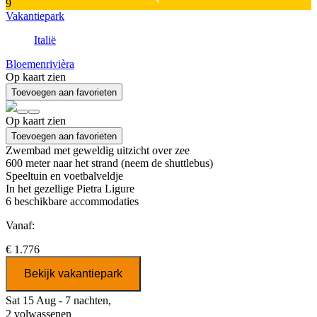
9
Vakantiepark
Italië
Bloemenrivièra
Op kaart zien
Toevoegen aan favorieten
Op kaart zien
Toevoegen aan favorieten
Zwembad met geweldig uitzicht over zee
600 meter naar het strand (neem de shuttlebus)
Speeltuin en voetbalveldje
In het gezellige Pietra Ligure
6
beschikbare accommodaties
Vanaf:
€ 1.776
Bekijk vakantiepark
Sat 15 Aug - 7 nachten,
2 volwassenen