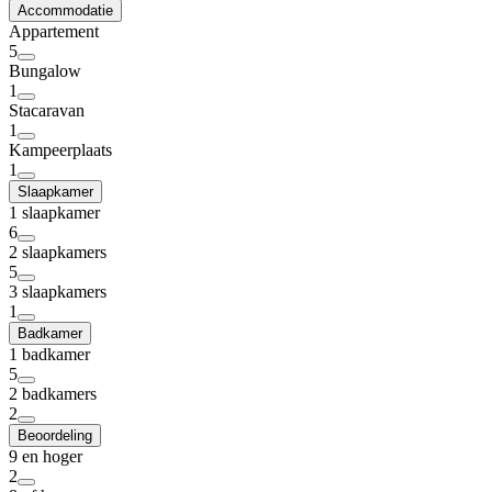
Accommodatie
Appartement
5
Bungalow
1
Stacaravan
1
Kampeerplaats
1
Slaapkamer
1 slaapkamer
6
2 slaapkamers
5
3 slaapkamers
1
Badkamer
1 badkamer
5
2 badkamers
2
Beoordeling
9 en hoger
2