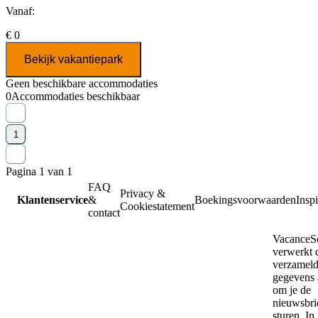
Vanaf:
€ 0
Bekijk vakantiepark
Geen beschikbare accommodaties
0
Accommodaties beschikbaar
1
Pagina 1 van 1
FAQ
Privacy &
Klantenservice
&
Boekingsvoorwaarden
Inspi
Cookiestatement
contact
VacanceSe
verwerkt 
verzamel
gegevens 
om je de
nieuwsbrie
sturen. In