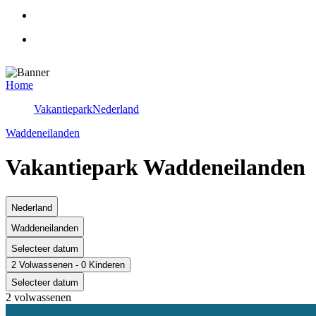
Home
Vakantiepark
Nederland
Waddeneilanden
Vakantiepark Waddeneilanden
Nederland
Waddeneilanden
Selecteer datum
2 Volwassenen - 0 Kinderen
Selecteer datum
2 volwassenen