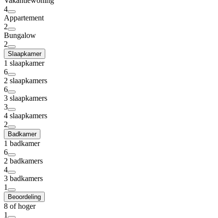
Vakantiewoning
4
Appartement
2
Bungalow
2
Slaapkamer
1 slaapkamer
6
2 slaapkamers
6
3 slaapkamers
3
4 slaapkamers
2
Badkamer
1 badkamer
6
2 badkamers
4
3 badkamers
1
Beoordeling
8 of hoger
1