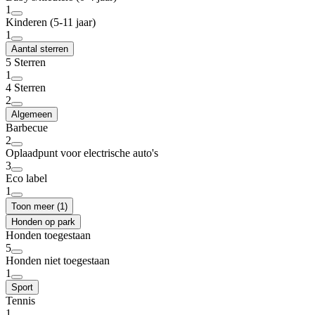
1
Kinderen (5-11 jaar)
1
Aantal sterren
5 Sterren
1
4 Sterren
2
Algemeen
Barbecue
2
Oplaadpunt voor electrische auto's
3
Eco label
1
Toon meer (1)
Honden op park
Honden toegestaan
5
Honden niet toegestaan
1
Sport
Tennis
1