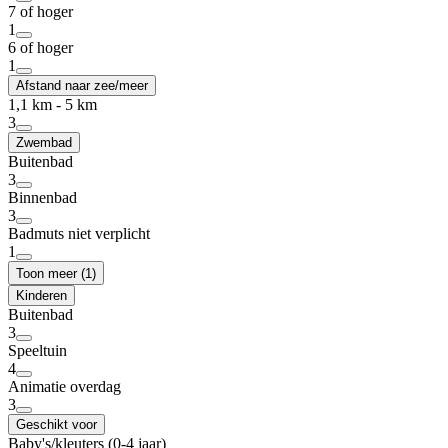
7 of hoger
1
6 of hoger
1
Afstand naar zee/meer
1,1 km - 5 km
3
Zwembad
Buitenbad
3
Binnenbad
3
Badmuts niet verplicht
1
Toon meer (1)
Kinderen
Buitenbad
3
Speeltuin
4
Animatie overdag
3
Geschikt voor
Baby's/kleuters (0-4 jaar)