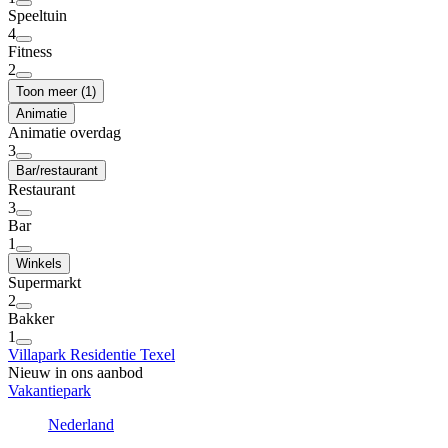
Speeltuin
4
Fitness
2
Toon meer (1)
Animatie
Animatie overdag
3
Bar/restaurant
Restaurant
3
Bar
1
Winkels
Supermarkt
2
Bakker
1
Villapark Residentie Texel
Nieuw in ons aanbod
Vakantiepark
Nederland