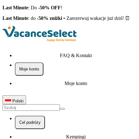
Last Minute
: Do
-50% OFF
!
Last Minute
: do
-50% zniżki
• Zarezerwuj wakacje już dziś! ⏰
FAQ & Kontakt
Moje konto
Moje konto
Polski
Cel podróży
Kempingi