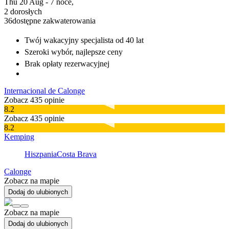
Thu 20 Aug - 7 noce,
2 dorosłych
36
dostępne zakwaterowania
Twój wakacyjny specjalista
od 40 lat
Szeroki wybór
, najlepsze ceny
Brak opłaty rezerwacyjnej
Internacional de Calonge
Zobacz 435 opinie
8.2
Zobacz 435 opinie
8.2
Kemping
Hiszpania
Costa Brava
Calonge
Zobacz na mapie
Dodaj do ulubionych
Zobacz na mapie
Dodaj do ulubionych