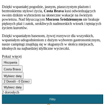
Dzięki wspaniałej pogodzie, jasnym, piaszczystym plażom i
beztroskiemu stylowi życia,
Costa Brava
kusi odwiedzających
swoim dzikim wybrzeżem na słoneczne wakacje na świeżym
powietrzu. Nad błyszczącym
Morzem Śródziemnym
nie brakuje
pięknych plaż i zatok, urokliwych nadmorskich wiosek i tętniących
życiem kurortów.
Dzięki wspaniałym basenom, żywej rozrywce dla wszystkich,
wspaniałym udogodnieniom z dużym wyborem gastronomicznym,
nasze campingi znajdują się w skąpanych w słońcu miejscach,
idealnych na najbardziej idylliczne wycieczki.
Pokaż więcej
Hiszpania
Costa Brava
Wybierz datę
2 Dorośli - 0 Dzieci
Wybierz datę
2 dorosłych
Filtry