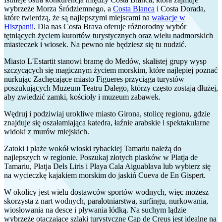
wybrzeże Morza Śródziemnego, a
Costa Blanca
i Costa Dorada,
które twierdzą, że są najlepszymi miejscami na
wakacje w
Hiszpanii
. Dla nas Costa Brava oferuje różnorodny wybór
tętniących życiem kurortów turystycznych oraz wielu nadmorskich
miasteczek i wiosek. Na pewno nie będziesz się tu nudzić.
Miasto L'Estartit stanowi bramę do Medów, skalistej grupy wysp
szczycących się magicznym życiem morskim, które najlepiej poznać
nurkując Zachęcające miasto Figueres przyciąga turystów
poszukujących Muzeum Teatru Dalego, którzy często zostają dłużej,
aby zwiedzić zamki, kościoły i muzeum zabawek.
Wędruj i podziwiaj urokliwe miasto Girona, stolicę regionu, gdzie
znajduje się oszałamiająca katedra, łaźnie arabskie i spektakularne
widoki z murów miejskich.
Zatoki i plaże wokół wioski rybackiej Tamariu należą do
najlepszych w regionie. Poszukaj złotych piasków w Platja de
Tamariu, Platja Dels Liris i Playa Cala Aiguablava lub wybierz się
na wycieczkę kajakiem morskim do jaskiń Cueva de En Gispert.
W okolicy jest wielu dostawców sportów wodnych, więc możesz
skorzysta z nart wodnych, paralotniarstwa, surfingu, nurkowania,
wiosłowania na desce i pływania łódką. Na suchym lądzie
wybrzeże otaczające szlaki turystyczne Cap de Creus jest idealne na