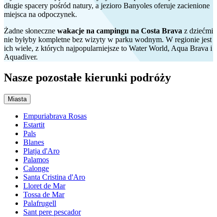
długie spacery pośród natury, a jezioro Banyoles oferuje zacienione
miejsca na odpoczynek.
Żadne słoneczne
wakacje na campingu na Costa Brava
z dziećmi
nie byłyby kompletne bez wizyty w parku wodnym. W regionie jest
ich wiele, z których najpopularniejsze to Water World, Aqua Brava i
Aquadiver.
Nasze pozostałe kierunki podróży
Miasta
Empuriabrava Rosas
Estartit
Pals
Blanes
Platja d'Aro
Palamos
Calonge
Santa Cristina d'Aro
Lloret de Mar
Tossa de Mar
Palafrugell
Sant pere pescador