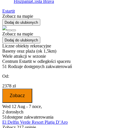
Hiszpania
Costa Brava
Estartit
Zobacz na mapie
Dodaj do ulubionych
Zobacz na mapie
Dodaj do ulubionych
Liczne obiekty rekreacyjne
Baseny oraz plaża (ok 1,5km)
Wiele atrakcji w sezonie
Centrum Estartit w odległości spaceru
51
Rodzaje dostępnych zakwaterowań
Od:
2378 zł
Zobacz
Wed 12 Aug - 7 noce,
2 dorosłych
51
dostępne zakwaterowania
El Delfin Verde Resort Platja D’Aro
Zobacz 217 opinie