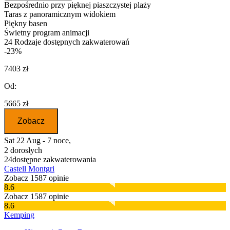
Bezpośrednio przy pięknej piaszczystej plaży
Taras z panoramicznym widokiem
Piękny basen
Świetny program animacji
24
Rodzaje dostępnych zakwaterowań
-23%
7403 zł
Od:
5665 zł
Zobacz
Sat 22 Aug - 7 noce,
2 dorosłych
24
dostępne zakwaterowania
Castell Montgri
Zobacz 1587 opinie
8.6
Zobacz 1587 opinie
8.6
Kemping