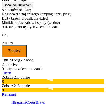
Dodaj do ulubionych
50 metrów od plaży
Nagroda dla najlepszego kempingu przy plaży
Duży basen, brodzik dla dzieci
Miniklub, plac zabaw i sporty (wodne)
9
Rodzaje dostępnych zakwaterowań
Od:
2010 zł
Zobacz
Thu 20 Aug - 7 noce,
2 dorosłych
9
dostępne zakwaterowania
Tucan
Zobacz 218 opinie
8
Zobacz 218 opinie
8
Kemping
Hiszpania
Costa Brava