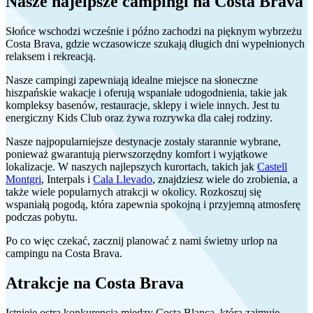
Nasze najelpsze campingi na Costa Brava
Słońce wschodzi wcześnie i późno zachodzi na pięknym wybrzeżu
Costa Brava, gdzie wczasowicze szukają długich dni wypełnionych
relaksem i rekreacją.
Nasze campingi zapewniają idealne miejsce na słoneczne
hiszpańskie wakacje i oferują wspaniałe udogodnienia, takie jak
kompleksy basenów, restauracje, sklepy i wiele innych. Jest tu
energiczny Kids Club oraz żywa rozrywka dla całej rodziny.
Nasze najpopularniejsze destynacje zostały starannie wybrane,
ponieważ gwarantują pierwszorzędny komfort i wyjątkowe
lokalizacje. W naszych najlepszych kurortach, takich jak
Castell
Montgri
, Interpals i
Cala Llevado
, znajdziesz wiele do zrobienia, a
także wiele popularnych atrakcji w okolicy. Rozkoszuj się
wspaniałą pogodą, która zapewnia spokojną i przyjemną atmosferę
podczas pobytu.
Po co więc czekać, zacznij planować z nami świetny urlop na
campingu na Costa Brava.
Atrakcje na Costa Brava
Istnieje ostra konkurencja między Costa Blanca, która zajmuje