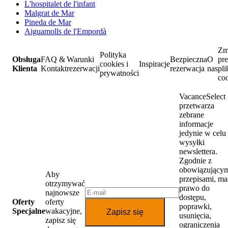
L'hospitalet de l'infant
Malgrat de Mar
Pineda de Mar
Aiguamolls de l'Empordà
Zm
Polityka
Obsługa
FAQ &
Warunki
Bezpieczna
O
pre
cookies i
Inspiracje
Klienta
Kontakt
rezerwacji
rezerwacja
nas
pl
prywatności
co
VacanceSelect
przetwarza
zebrane
informacje
jedynie w celu
wysyłki
newslettera.
Zgodnie z
obowiązujący
Aby
przepisami, ma
otrzymywać
prawo do
najnowsze
dostępu,
Oferty
oferty
poprawki,
Specjalne
wakacyjne,
Zapisz się
usunięcia,
zapisz się
ograniczenia