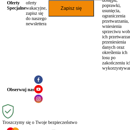
dostępu,
Oferty
oferty
poprawki,
Specjalne
wakacyjne,
Zapisz się
usunięcia,
zapisz się
ograniczenia
do naszego
przetwarzania,
newslettera
wniesienia
sprzeciwu wob
ich przetwarzan
przeniesienia
danych oraz
określenia ich
losu po
zakończeniu ic
wykorzystywan
Obserwuj nas
Troszczymy się o Twoje bezpieczeństwo