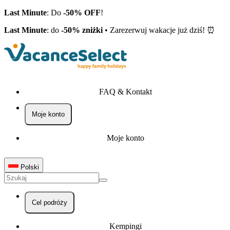
Last Minute
: Do
-50% OFF
!
Last Minute
: do
-50% zniżki
• Zarezerwuj wakacje już dziś! ⏰
FAQ & Kontakt
Moje konto
Moje konto
Polski
Cel podróży
Kempingi