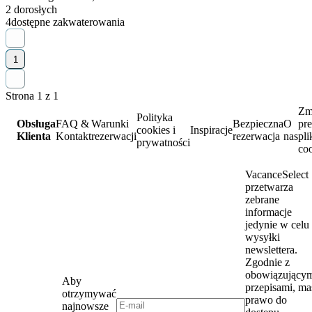
2 dorosłych
4
dostępne zakwaterowania
1
Strona 1 z 1
Zm
Polityka
Obsługa
FAQ &
Warunki
Bezpieczna
O
pre
cookies i
Inspiracje
Klienta
Kontakt
rezerwacji
rezerwacja
nas
pl
prywatności
co
VacanceSelect
przetwarza
zebrane
informacje
jedynie w celu
wysyłki
newslettera.
Zgodnie z
obowiązujący
Aby
przepisami, ma
otrzymywać
prawo do
najnowsze