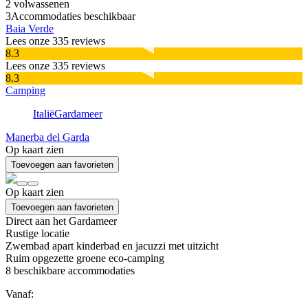
2 volwassenen
3
Accommodaties beschikbaar
Baia Verde
Lees onze 335 reviews
8.3
Lees onze 335 reviews
8.3
Camping
Italië
Gardameer
Manerba del Garda
Op kaart zien
Toevoegen aan favorieten
Op kaart zien
Toevoegen aan favorieten
Direct aan het Gardameer
Rustige locatie
Zwembad apart kinderbad en jacuzzi met uitzicht
Ruim opgezette groene eco-camping
8
beschikbare accommodaties
Vanaf: