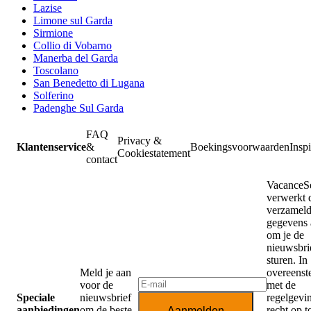
Lazise
Limone sul Garda
Sirmione
Collio di Vobarno
Manerba del Garda
Toscolano
San Benedetto di Lugana
Solferino
Padenghe Sul Garda
FAQ
Privacy &
Klantenservice
&
Boekingsvoorwaarden
Inspi
Cookiestatement
contact
VacanceSe
verwerkt 
verzamel
gegevens 
om je de
nieuwsbrie
sturen. In
Meld je aan
overeens
voor de
met de
Speciale
nieuwsbrief
regelgevi
aanbiedingen
om de beste
recht op 
Aanmelden