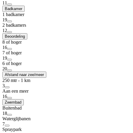
11
Badkamer
1 badkamer
19
2 badkamers
12
Beoordeling
8 of hoger
16
7 of hoger
19
6 of hoger
20
Afstand naar zee/meer
250 mtr - 1 km
3
Aan een meer
16
Zwembad
Buitenbad
18
Waterglijbanen
7
Spraypark