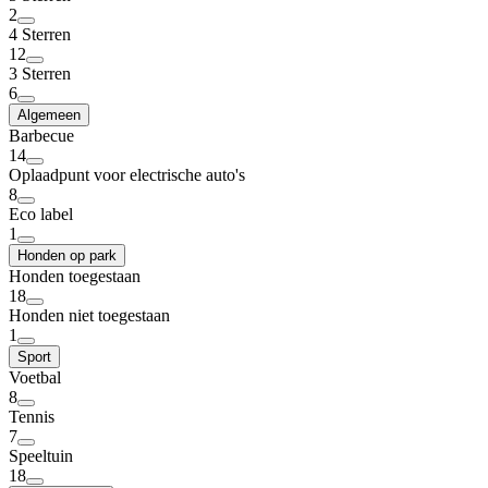
2
4 Sterren
12
3 Sterren
6
Algemeen
Barbecue
14
Oplaadpunt voor electrische auto's
8
Eco label
1
Honden op park
Honden toegestaan
18
Honden niet toegestaan
1
Sport
Voetbal
8
Tennis
7
Speeltuin
18