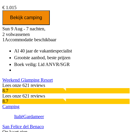
€ 1.015
Bekijk camping
Sun 9 Aug - 7 nachten,
2 volwassenen
1
Accommodatie beschikbaar
Al 40 jaar
de vakantiespecialist
Grootste aanbod
, beste prijzen
Boek veilig: Lid ANVR/SGR
Weekend Glamping Resort
Lees onze 621 reviews
8.7
Lees onze 621 reviews
8.7
Camping
Italië
Gardameer
San Felice del Benaco
Op kaart zien