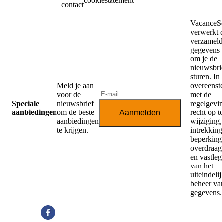
cookiestatement
contact
VacanceSe
verwerkt 
verzamel
gegevens 
om je de
nieuwsbrie
sturen. In
Meld je aan
overeens
voor de
met de
Speciale
nieuwsbrief
regelgevi
aanbiedingen
om de beste
recht op 
Aanmelden
aanbiedingen
wijziging,
te krijgen.
intrekking
beperking,
overdraag
en vastle
van het
uiteindeli
beheer va
gegevens.