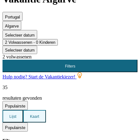
Portugal
Algarve
Selecteer datum
2 Volwassenen - 0 Kinderen
Selecteer datum
2 volwassenen
Filters
Hulp nodig? Start de Vakantiekiezer!
35
resultaten gevonden
Populairste
Lijst
Kaart
Populairste