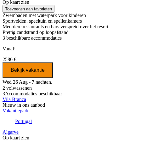
Op kaart zien
Toevoegen aan favorieten
Zwembaden met waterpark voor kinderen
Sportvelden, speeltuin en spellenkamers
Meerdere restaurants en bars verspreid over het resort
Prettig zandstrand op loopafstand
3
beschikbare accommodaties
Vanaf:
2586 €
Bekijk vakantie
Wed 26 Aug - 7 nachten,
2 volwassenen
3
Accommodaties beschikbaar
Vila Branca
Nieuw in ons aanbod
Vakantiepark
Portugal
Algarve
Op kaart zien