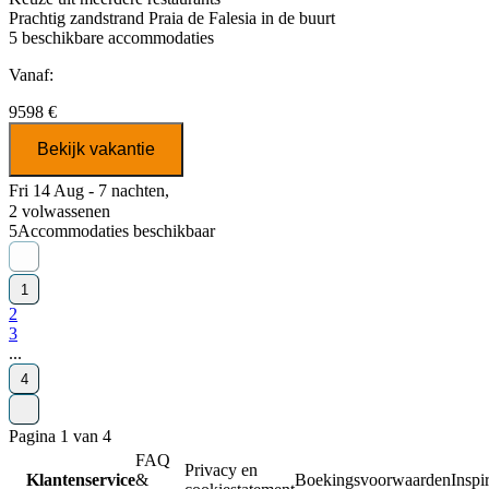
Prachtig zandstrand Praia de Falesia in de buurt
5
beschikbare accommodaties
Vanaf:
9598 €
Bekijk vakantie
Fri 14 Aug - 7 nachten,
2 volwassenen
5
Accommodaties beschikbaar
1
2
3
...
4
Pagina 1 van 4
FAQ
Privacy en
Klantenservice
&
Boekingsvoorwaarden
Inspir