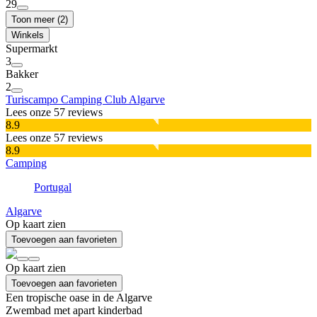
29
Toon meer (2)
Winkels
Supermarkt
3
Bakker
2
Turiscampo Camping Club Algarve
Lees onze 57 reviews
8.9
Lees onze 57 reviews
8.9
Camping
Portugal
Algarve
Op kaart zien
Toevoegen aan favorieten
Op kaart zien
Toevoegen aan favorieten
Een tropische oase in de Algarve
Zwembad met apart kinderbad