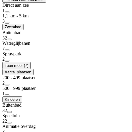
Direct aan zee
1
1,1 km - 5 km
3
Zwembad
Buitenbad
32
Waterglijbanen
7
Spraypark
2
Toon meer (7)
Aantal plaatsen
200 - 499 plaatsen
2
500 - 999 plaatsen
1
Kinderen
Buitenbad
32
Speeltuin
22
Animatie overdag
8