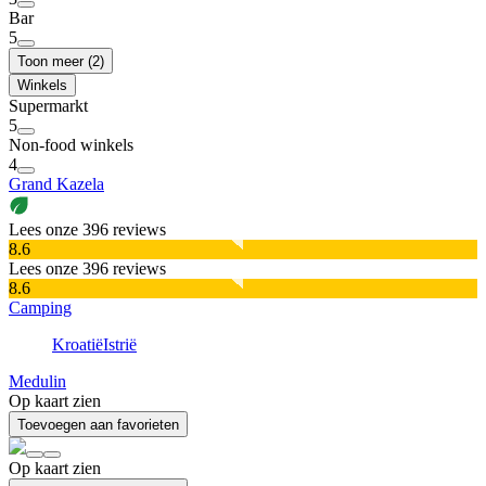
Bar
5
Toon meer (2)
Winkels
Supermarkt
5
Non-food winkels
4
Grand Kazela
Lees onze 396 reviews
8.6
Lees onze 396 reviews
8.6
Camping
Kroatië
Istrië
Medulin
Op kaart zien
Toevoegen aan favorieten
Op kaart zien