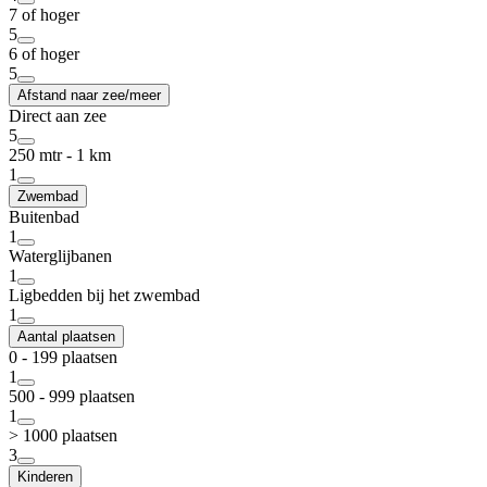
7 of hoger
5
6 of hoger
5
Afstand naar zee/meer
Direct aan zee
5
250 mtr - 1 km
1
Zwembad
Buitenbad
1
Waterglijbanen
1
Ligbedden bij het zwembad
1
Aantal plaatsen
0 - 199 plaatsen
1
500 - 999 plaatsen
1
> 1000 plaatsen
3
Kinderen