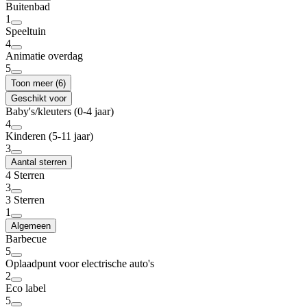
Buitenbad
1
Speeltuin
4
Animatie overdag
5
Toon meer (6)
Geschikt voor
Baby's/kleuters (0-4 jaar)
4
Kinderen (5-11 jaar)
3
Aantal sterren
4 Sterren
3
3 Sterren
1
Algemeen
Barbecue
5
Oplaadpunt voor electrische auto's
2
Eco label
5