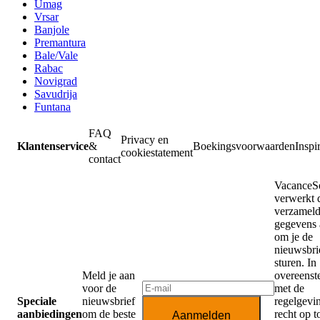
Umag
Vrsar
Banjole
Premantura
Bale/Vale
Rabac
Novigrad
Savudrija
Funtana
FAQ
Privacy en
Klantenservice
&
Boekingsvoorwaarden
Inspir
cookiestatement
contact
VacanceSe
verwerkt 
verzamel
gegevens 
om je de
nieuwsbrie
sturen. In
Meld je aan
overeens
voor de
met de
Speciale
nieuwsbrief
regelgevi
aanbiedingen
om de beste
recht op 
Aanmelden