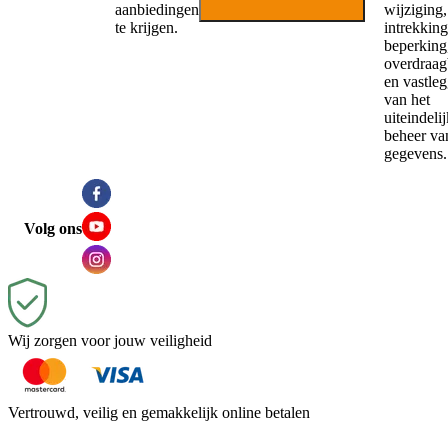
aanbiedingen
wijziging,
te krijgen.
intrekking
beperking,
overdraag
en vastle
van het
uiteindeli
beheer va
gegevens.
Volg ons
Wij zorgen voor jouw veiligheid
Vertrouwd, veilig en gemakkelijk online betalen