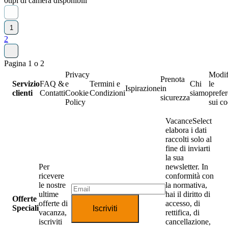
0
tipi di camera disponibili
1
2
Pagina 1 o 2
Privacy
Modif
Prenota
Servizio
FAQ &
e
Termini e
Chi
le
Ispirazione
in
clienti
Contatti
Cookie
Condizioni
siamo
prefe
sicurezza
Policy
sui c
VacanceSelect
elabora i dati
raccolti solo al
fine di inviarti
la sua
Per
newsletter. In
ricevere
conformità con
le nostre
la normativa,
ultime
hai il diritto di
Offerte
offerte di
accesso, di
Speciali
Iscriviti
vacanza,
rettifica, di
iscriviti
cancellazione,