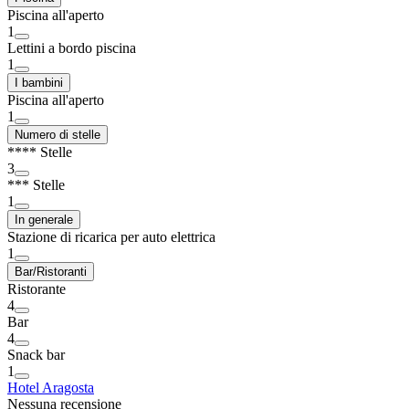
Piscina all'aperto
1
Lettini a bordo piscina
1
I bambini
Piscina all'aperto
1
Numero di stelle
**** Stelle
3
*** Stelle
1
In generale
Stazione di ricarica per auto elettrica
1
Bar/Ristoranti
Ristorante
4
Bar
4
Snack bar
1
Hotel Aragosta
Nessuna recensione