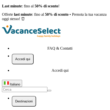
Last minute
: fino al
50% di sconto
!
Offerte
last minute
: fino al
50% di sconto
• Prenota la tua vacanza
oggi stesso! ⏰
FAQ & Contatti
Accedi qui
Accedi qui
Italiano
Destinazioni