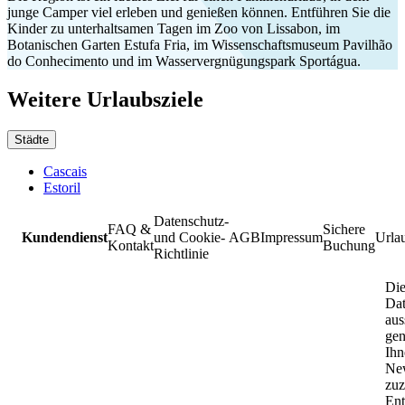
junge Camper viel erleben und genießen können. Entführen Sie die
Kinder zu unterhaltsamen Tagen im Zoo von Lissabon, im
Botanischen Garten Estufa Fria, im Wissenschaftsmuseum Pavilhão
do Conhecimento und im Wasservergnügungspark Sportágua.
Weitere Urlaubsziele
Städte
Cascais
Estoril
Datenschutz-
FAQ &
Sichere
Kundendienst
und Cookie-
AGB
Impressum
Urla
Kontakt
Buchung
Richtlinie
Die
Da
aus
gen
Ihn
New
zuz
Ent