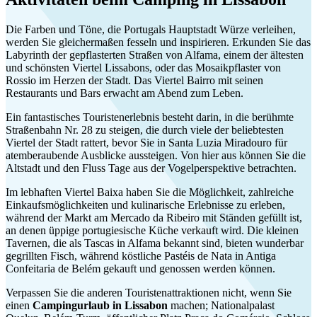
Die Farben und Töne, die Portugals Hauptstadt Würze verleihen,
werden Sie gleichermaßen fesseln und inspirieren. Erkunden Sie das
Labyrinth der gepflasterten Straßen von Alfama, einem der ältesten
und schönsten Viertel Lissabons, oder das Mosaikpflaster von
Rossio im Herzen der Stadt. Das Viertel Bairro mit seinen
Restaurants und Bars erwacht am Abend zum Leben.
Ein fantastisches Touristenerlebnis besteht darin, in die berühmte
Straßenbahn Nr. 28 zu steigen, die durch viele der beliebtesten
Viertel der Stadt rattert, bevor Sie in Santa Luzia Miradouro für
atemberaubende Ausblicke aussteigen. Von hier aus können Sie die
Altstadt und den Fluss Tage aus der Vogelperspektive betrachten.
Im lebhaften Viertel Baixa haben Sie die Möglichkeit, zahlreiche
Einkaufsmöglichkeiten und kulinarische Erlebnisse zu erleben,
während der Markt am Mercado da Ribeiro mit Ständen gefüllt ist,
an denen üppige portugiesische Küche verkauft wird. Die kleinen
Tavernen, die als Tascas in Alfama bekannt sind, bieten wunderbar
gegrillten Fisch, während köstliche Pastéis de Nata in Antiga
Confeitaria de Belém gekauft und genossen werden können.
Verpassen Sie die anderen Touristenattraktionen nicht, wenn Sie
einen
Campingurlaub in Lissabon
machen; Nationalpalast