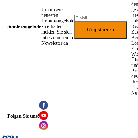
de
Um unsere
ges
neuesten
Be
Urlaubsangebote
hab
Sonderangebote
zu erhalten,
Rec
Registrieren
melden Sie sich
Zug
bitte zu unserem
Ber
Newsletter an
Lö
Ein
Wid
Übe
un
Be
des
Ihr
End
Nu
Folgen Sie uns!