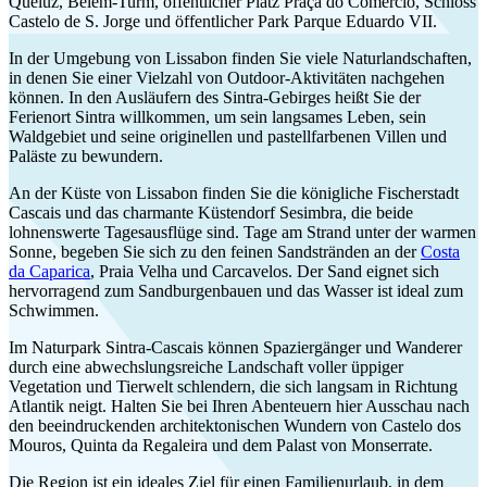
Queluz, Belém-Turm, öffentlicher Platz Praça do Comércio, Schloss
Castelo de S. Jorge und öffentlicher Park Parque Eduardo VII.
In der Umgebung von Lissabon finden Sie viele Naturlandschaften,
in denen Sie einer Vielzahl von Outdoor-Aktivitäten nachgehen
können. In den Ausläufern des Sintra-Gebirges heißt Sie der
Ferienort Sintra willkommen, um sein langsames Leben, sein
Waldgebiet und seine originellen und pastellfarbenen Villen und
Paläste zu bewundern.
An der Küste von Lissabon finden Sie die königliche Fischerstadt
Cascais und das charmante Küstendorf Sesimbra, die beide
lohnenswerte Tagesausflüge sind. Tage am Strand unter der warmen
Sonne, begeben Sie sich zu den feinen Sandstränden an der
Costa
da Caparica
, Praia Velha und Carcavelos. Der Sand eignet sich
hervorragend zum Sandburgenbauen und das Wasser ist ideal zum
Schwimmen.
Im Naturpark Sintra-Cascais können Spaziergänger und Wanderer
durch eine abwechslungsreiche Landschaft voller üppiger
Vegetation und Tierwelt schlendern, die sich langsam in Richtung
Atlantik neigt. Halten Sie bei Ihren Abenteuern hier Ausschau nach
den beeindruckenden architektonischen Wundern von Castelo dos
Mouros, Quinta da Regaleira und dem Palast von Monserrate.
Die Region ist ein ideales Ziel für einen Familienurlaub, in dem