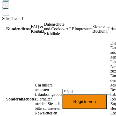
1
Seite 1 von 1
Datenschutz-
FAQ &
Sichere
Kundendienst
und Cookie-
AGB
Impressum
Urla
Kontakt
Buchung
Richtlinie
Die
Da
aus
gen
Ihn
New
zuz
Ent
de
Um unsere
ges
neuesten
Be
Urlaubsangebote
hab
Sonderangebote
zu erhalten,
Rec
Registrieren
melden Sie sich
Zug
bitte zu unserem
Ber
Newsletter an
Lö