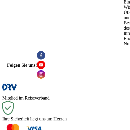
Ein
Wid
Übe
un
Be
des
Ihr
End
Nu
Folgen Sie uns!
Mitglied im Reiseverband
Ihre Sicherheit liegt uns am Herzen