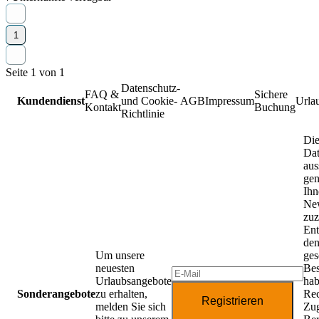
1
Seite 1 von 1
Datenschutz-
FAQ &
Sichere
Kundendienst
und Cookie-
AGB
Impressum
Urla
Kontakt
Buchung
Richtlinie
Die
Da
aus
gen
Ihn
New
zuz
Ent
de
Um unsere
ges
neuesten
Be
Urlaubsangebote
hab
Sonderangebote
zu erhalten,
Rec
Registrieren
melden Sie sich
Zug