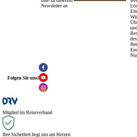
bitte zu unserem
Ber
Newsletter an
Lö
Ein
Wid
Übe
un
Be
des
Ihr
End
Nu
Folgen Sie uns!
Mitglied im Reiseverband
Ihre Sicherheit liegt uns am Herzen