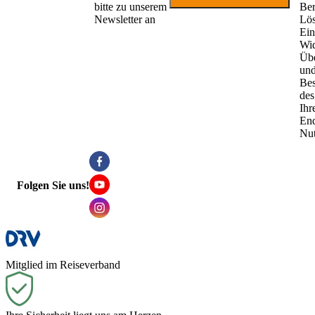
bitte zu unserem
Ber
Newsletter an
Lö
Ein
Wid
Übe
un
Be
des
Ihr
End
Nu
Folgen Sie uns!
Mitglied im Reiseverband