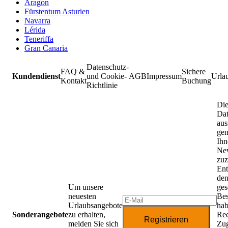
Aragon
Fürstentum Asturien
Navarra
Lérida
Teneriffa
Gran Canaria
Datenschutz-
FAQ &
Sichere
Kundendienst
und Cookie-
AGB
Impressum
Urla
Kontakt
Buchung
Richtlinie
Die
Da
aus
gen
Ihn
New
zuz
Ent
de
Um unsere
ges
neuesten
Be
Urlaubsangebote
hab
Sonderangebote
zu erhalten,
Rec
Registrieren
melden Sie sich
Zug