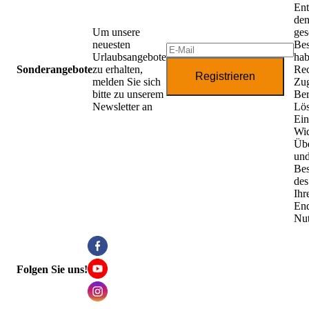
Ent
de
Um unsere
ges
neuesten
Be
Urlaubsangebote
hab
Sonderangebote
zu erhalten,
Rec
Registrieren
melden Sie sich
Zug
bitte zu unserem
Ber
Newsletter an
Lö
Ein
Wid
Übe
un
Be
des
Ihr
End
Nu
Folgen Sie uns!