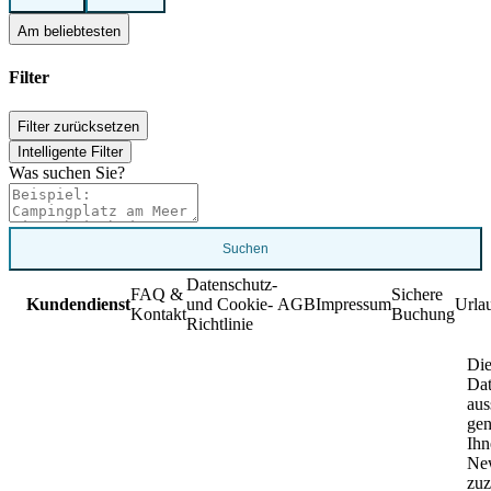
Am beliebtesten
Filter
Filter zurücksetzen
Intelligente Filter
Was suchen Sie?
Suchen
Datenschutz-
FAQ &
Sichere
Kundendienst
und Cookie-
AGB
Impressum
Urla
Kontakt
Buchung
Richtlinie
Die
Da
aus
gen
Ihn
New
zuz