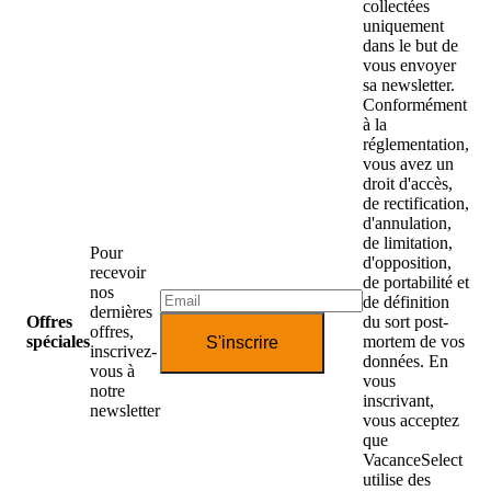
collectées
uniquement
dans le but de
vous envoyer
sa newsletter.
Conformément
à la
réglementation,
vous avez un
droit d'accès,
de rectification,
d'annulation,
de limitation,
Pour
d'opposition,
recevoir
de portabilité et
nos
de définition
dernières
Offres
du sort post-
offres,
spéciales
mortem de vos
S'inscrire
inscrivez-
données. En
vous à
vous
notre
inscrivant,
newsletter
vous acceptez
que
VacanceSelect
utilise des