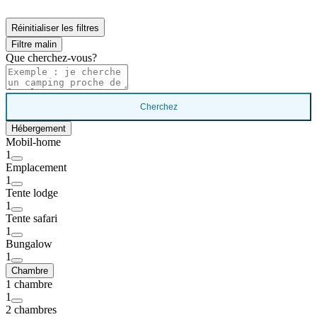
Réinitialiser les filtres
Filtre malin
Que cherchez-vous?
Cherchez
Hébergement
Mobil-home
1
Emplacement
1
Tente lodge
1
Tente safari
1
Bungalow
1
Chambre
1 chambre
1
2 chambres