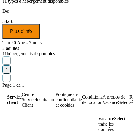
11
types d'hébergement disponibles
De:
342 €
Plus d'info
Thu 20 Aug - 7 nuits,
2 adultes
11
hébergements disponibles
1
Page 1 de 1
Centre
Politique de
Service
Conditions
A propos de
R
Service
Inspiration
confidentialité
client
de location
VacanceSelect
s
Client
et cookies
VacanceSelect
traite les
données