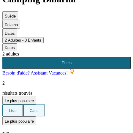
Suède
Dalarna
Dates
2 Adultes - 0 Enfants
Dates
2 adultes
Filtres
Besoin d'aide? Assistant Vacances!
2
résultats trouvés
Le plus populaire
Liste
Carte
Le plus populaire