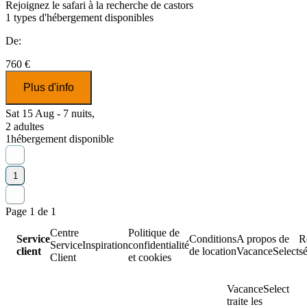
Rejoignez le safari à la recherche de castors
1
types d'hébergement disponibles
De:
760 €
Plus d'info
Sat 15 Aug - 7 nuits,
2 adultes
1
hébergement disponible
1
Page 1 de 1
Centre
Politique de
Service
Conditions
A propos de
R
Service
Inspiration
confidentialité
client
de location
VacanceSelect
s
Client
et cookies
VacanceSelect
traite les