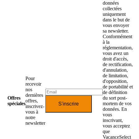
données
collectées
uniquement
dans le but de
vous envoyer
sa newsletter.
Conformément
à la
réglementation,
vous avez un
droit d'accès,
de rectification,
d'annulation,
de limitation,
Pour
d'opposition,
recevoir
de portabilité et
nos
de définition
dernières
Offres
du sort post-
offres,
spéciales
mortem de vos
S'inscrire
inscrivez-
données. En
vous à
vous
notre
inscrivant,
newsletter
vous acceptez
que
VacanceSelect