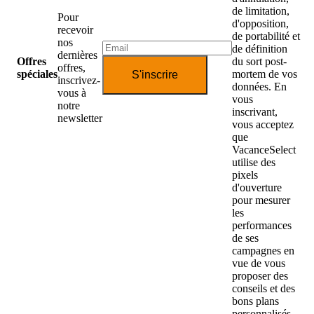
de limitation,
Pour
d'opposition,
recevoir
de portabilité et
nos
de définition
dernières
Offres
du sort post-
offres,
spéciales
mortem de vos
S'inscrire
inscrivez-
données. En
vous à
vous
notre
inscrivant,
newsletter
vous acceptez
que
VacanceSelect
utilise des
pixels
d'ouverture
pour mesurer
les
performances
de ses
campagnes en
vue de vous
proposer des
conseils et des
bons plans
personnalisés.