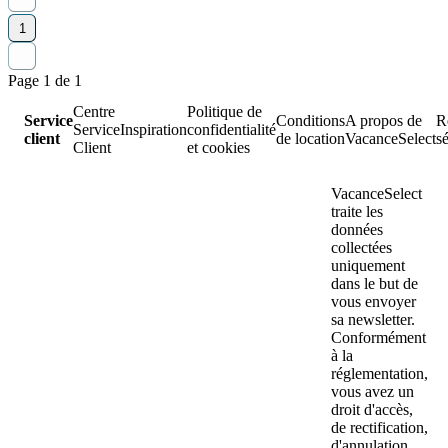
1
Page 1 de 1
Centre
Politique de
Service
Conditions
A propos de
R
Service
Inspiration
confidentialité
client
de location
VacanceSelect
s
Client
et cookies
VacanceSelect
traite les
données
collectées
uniquement
dans le but de
vous envoyer
sa newsletter.
Conformément
à la
réglementation,
vous avez un
droit d'accès,
de rectification,
d'annulation,