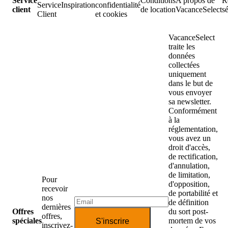
Service
Conditions
A propos de
R
Service
Inspiration
confidentialité
client
de location
VacanceSelect
s
Client
et cookies
VacanceSelect
traite les
données
collectées
uniquement
dans le but de
vous envoyer
sa newsletter.
Conformément
à la
réglementation,
vous avez un
droit d'accès,
de rectification,
d'annulation,
de limitation,
Pour
d'opposition,
recevoir
de portabilité et
nos
de définition
dernières
Offres
du sort post-
offres,
spéciales
mortem de vos
S'inscrire
inscrivez-