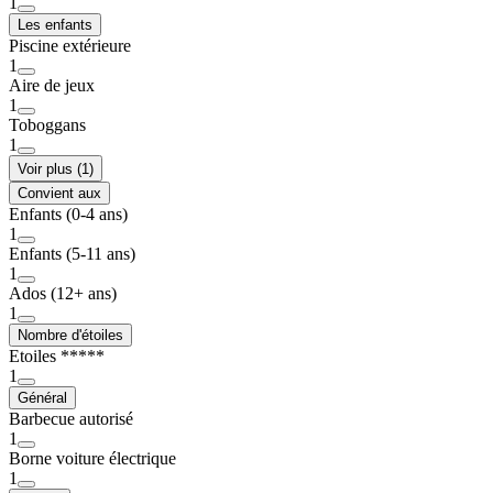
1
Les enfants
Piscine extérieure
1
Aire de jeux
1
Toboggans
1
Voir plus (1)
Convient aux
Enfants (0-4 ans)
1
Enfants (5-11 ans)
1
Ados (12+ ans)
1
Nombre d'étoiles
Etoiles *****
1
Général
Barbecue autorisé
1
Borne voiture électrique
1