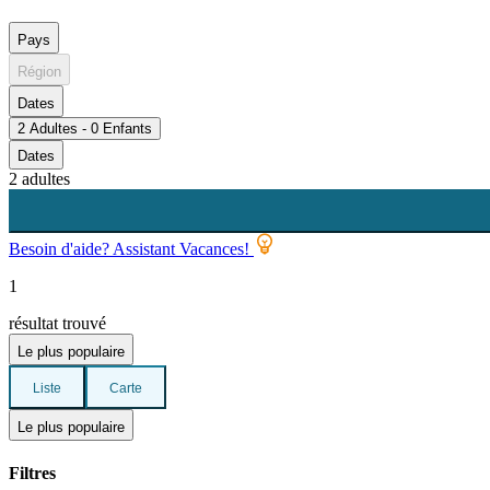
Pays
Région
Dates
2 Adultes - 0 Enfants
Dates
2 adultes
Besoin d'aide? Assistant Vacances!
1
résultat trouvé
Le plus populaire
Liste
Carte
Le plus populaire
Filtres