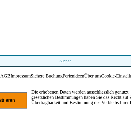
Suchen
e
AGB
Impressum
Sichere Buchung
Ferienideen
Über uns
Cookie-Einstell
Die erhobenen Daten werden ausschliesslich genutzt
gesetzlichen Bestimmungen haben Sie das Recht auf 
strieren
Übertragbarkeit und Bestimmung des Verbleibs Ihrer