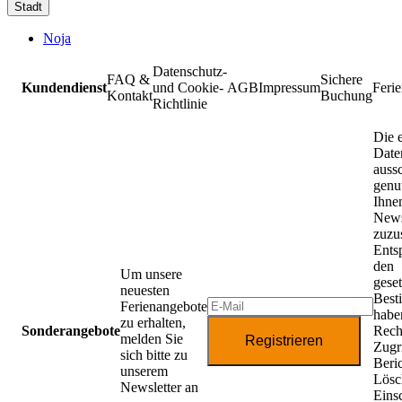
Stadt
Noja
Datenschutz-
FAQ &
Sichere
Kundendienst
und Cookie-
AGB
Impressum
Feri
Kontakt
Buchung
Richtlinie
Die 
Date
aussc
genu
Ihne
News
zuzu
Ents
den
Um unsere
gese
neuesten
Best
Ferienangebote
habe
zu erhalten,
Sonderangebote
Rech
melden Sie
Registrieren
Zugri
sich bitte zu
Beri
unserem
Lösc
Newsletter an
Eins