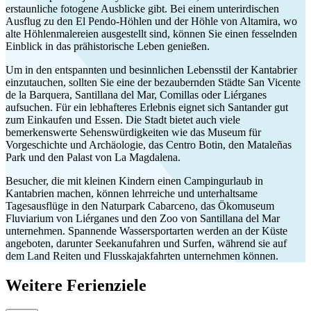
erstaunliche fotogene Ausblicke gibt. Bei einem unterirdischen
Ausflug zu den El Pendo-Höhlen und der Höhle von Altamira, wo
alte Höhlenmalereien ausgestellt sind, können Sie einen fesselnden
Einblick in das prähistorische Leben genießen.
Um in den entspannten und besinnlichen Lebensstil der Kantabrier
einzutauchen, sollten Sie eine der bezaubernden Städte San Vicente
de la Barquera, Santillana del Mar, Comillas oder Liérganes
aufsuchen. Für ein lebhafteres Erlebnis eignet sich Santander gut
zum Einkaufen und Essen. Die Stadt bietet auch viele
bemerkenswerte Sehenswürdigkeiten wie das Museum für
Vorgeschichte und Archäologie, das Centro Botin, den Mataleñas
Park und den Palast von La Magdalena.
Besucher, die mit kleinen Kindern einen Campingurlaub in
Kantabrien machen, können lehrreiche und unterhaltsame
Tagesausflüge in den Naturpark Cabarceno, das Ökomuseum
Fluviarium von Liérganes und den Zoo von Santillana del Mar
unternehmen. Spannende Wassersportarten werden an der Küste
angeboten, darunter Seekanufahren und Surfen, während sie auf
dem Land Reiten und Flusskajakfahrten unternehmen können.
Weitere Ferienziele