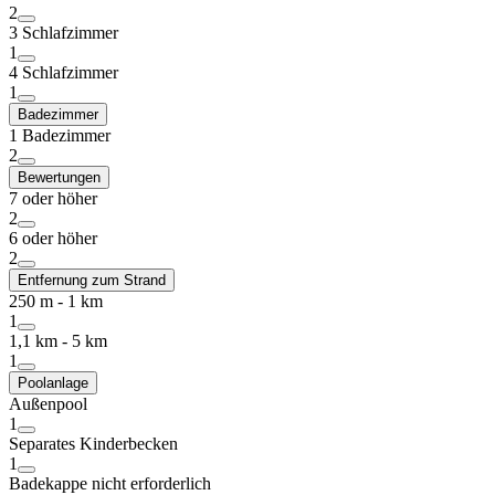
2
3 Schlafzimmer
1
4 Schlafzimmer
1
Badezimmer
1 Badezimmer
2
Bewertungen
7 oder höher
2
6 oder höher
2
Entfernung zum Strand
250 m - 1 km
1
1,1 km - 5 km
1
Poolanlage
Außenpool
1
Separates Kinderbecken
1
Badekappe nicht erforderlich