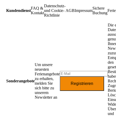
Datenschutz-
FAQ &
Sichere
Kundendienst
und Cookie-
AGB
Impressum
Feri
Kontakt
Buchung
Richtlinie
Die 
Date
aussc
genu
Ihne
News
zuzu
Ents
den
Um unsere
gese
neuesten
Best
Ferienangebote
habe
zu erhalten,
Sonderangebote
Rech
melden Sie
Registrieren
Zugri
sich bitte zu
Beri
unserem
Lösc
Newsletter an
Eins
Wide
Über
und